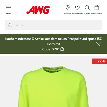
alt springen
Waren
Menü
Filialen
Wunschliste
Konto
Warenkorb
Kaufe mindestens 3 Artikel aus dem
neuen Prospekt
und spare 15%
extra mit
Code:
9710
-33
%