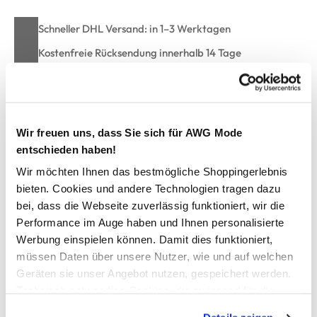
Schneller DHL Versand: in 1–3 Werktagen
Kostenfreie Rücksendung innerhalb 14 Tage
Kostenlose Filiallieferung in Ihre Wunschfiliale
Wir freuen uns, dass Sie sich für AWG Mode
Zur Wunschliste hinzufügen
entschieden haben!
Wir möchten Ihnen das bestmögliche Shoppingerlebnis
bieten. Cookies und andere Technologien tragen dazu
Herren Sweatshirt unifarben
bei, dass die Webseite zuverlässig funktioniert, wir die
Performance im Auge haben und Ihnen personalisierte
bequemes Sweatshirt von Worker
Werbung einspielen können. Damit dies funktioniert,
runder Ausschnitt
müssen Daten über unsere Nutzer, wie und auf welchen
lockere Bündchen als Abschluss
Geräten sie unser Angebot nutzen, gespeichert werden.
Innenseite weich angeraut
Technisch notwendige Cookies, die zwingend für die
lässiger Schnitt
Bereitstellung der Funktionen der Webseite benötigt
perfektes Sweaty für Arbeit und Freizeit