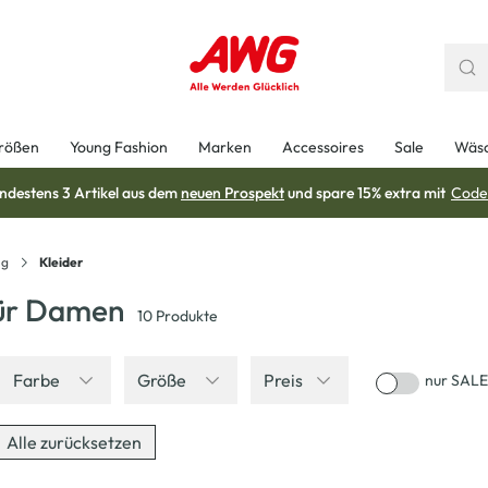
rößen
Young Fashion
Marken
Accessoires
Sale
Wäs
ndestens 3 Artikel aus dem
neuen Prospekt
und spare 15% extra mit
Code
ng
Kleider
für Damen
10
Produkte
Farbe
Größe
Preis
nur SALE
Alle zurücksetzen