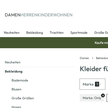
springen
Zur Hauptnavigation springen
DAMEN
HERREN
KINDER
WOHNEN
Neuheiten
Bekleidung
Trachten
Sportmode
Große G
Kaufe mi
Damen
Bekleidu
Neuheiten
Kleider 
Bekleidung
Bademode
Marke
1
Blusen
×
Marke: Only
Große Größen
Hosen