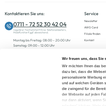
Kontaktieren Sie uns:
Service
Newsletter
0711 - 72 52 30 42 04
AWG Card
regulärer Festnetztarif Ihres Telefonanbieters,
Mobilfunktarif ggf. abweichend.
Filiale finden
Montag bis Freitag: 08:00 – 20:00 Uhr
Kontakt
Samstag: 09:00 – 12:00 Uhr
Wir freuen uns, dass Sie
Zum Kontaktformular
Wir möchten Ihnen das bes
dazu bei, dass die Websei
personalisierte Werbung e
und auf welchen Geräten s
die zwingend für die Berei
der Webseite auf jeden Fa
nur dann aktiviert, wenn 
Alle Preise inkl. ge
erlauben" klicken. Mehr da