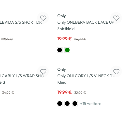
-20
%
Only
LEVIDA S/S SHORT DR
Only ONLBERA BACK LACE UP
Shirtkleid
19,99 €
29,99 €
24,99 €
-39
%
Only
NLCARLY L/S WRAP SHO
Only ONLCORY L/S V-NECK TU
eid
Kleid
€
19,99 €
34,99 €
32,99 €
+15 weitere