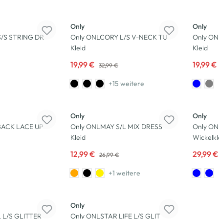
-39
%
-33
%
Only
Only
/S STRING DR
Only ONLCORY L/S V-NECK TU
Only ON
Kleid
Kleid
19,99 €
19,99 €
32,99 €
+15 weitere
-52
%
-14
%
Only
Only
BACK LACE UP
Only ONLMAY S/L MIX DRESS
Only O
Kleid
Wickelkl
12,99 €
29,99 
26,99 €
+1 weitere
-25
%
Only
 L/S GLITTER
Only ONLSTAR LIFE L/S GLIT