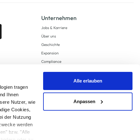
Unternehmen
Jobs & Karriere
Über uns
Geschichte
Expansion
Compliance
Lieferkettensorgfaltspflichten
Supply Chain Due Diligence
Alle erlauben
logien tragen
Barrierefreiheit
und Ihnen
Anpassen
sere Nutzer, wie
ndige Cookies,
ei der Nutzung
ngzwecke werden
en" bzw. "Alle
 anders angegeben.
u ändern oder zu