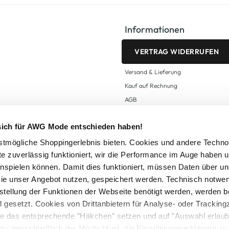
Informationen
VERTRAG WIDERRUFEN
Versand & Lieferung
Kauf auf Rechnung
AGB
Impressum
 sich für AWG Mode entschieden haben!
Zahlungsarten
Datenschutz
tmögliche Shoppingerlebnis bieten. Cookies und andere Techno
te zuverlässig funktioniert, wir die Performance im Auge haben 
AWG CARD Teilnahmebedingungen
inspielen können. Damit dies funktioniert, müssen Daten über un
ie unser Angebot nutzen, gespeichert werden. Technisch notwe
tstellung der Funktionen der Webseite benötigt werden, werden b
ll gesetzt. Cookies von Drittanbietern für Analyse- oder Tracki
Sie das entsprechende "Häkchen" setzen und auf "Auswahl erlaub
setzl. Mehrwertsteuer zzgl.
Versandkosten
und ggf. Nachnahmegebühren, wenn nicht
zu (einschließlich der Möglichkeit, die Einwilligungserklärung z