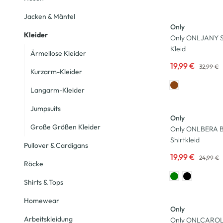
-39
%
Jacken & Mäntel
Only
Kleider
Only ONLJANY S
Kleid
Ärmellose Kleider
19,99 €
32,99 €
Kurzarm-Kleider
Langarm-Kleider
-20
%
Jumpsuits
Only
Große Größen Kleider
Only ONLBERA 
Shirtkleid
Pullover & Cardigans
19,99 €
24,99 €
Röcke
Shirts & Tops
Homewear
Only
Arbeitskleidung
Only ONLCAROL