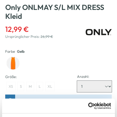
Only ONLMAY S/L MIX DRESS
Kleid
12,99 €
Ursprünglicher Preis:
26,99 €
Farbe
Gelb
Anzahl:
Größe:
XS
S
M
L
XL
Bitte wählen Sie eine Größe aus
Nicht mehr für den Versand verfügbar