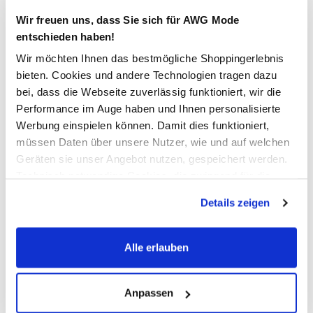
Wir freuen uns, dass Sie sich für AWG Mode
entschieden haben!
In den Warenkorb
Wir möchten Ihnen das bestmögliche Shoppingerlebnis
bieten. Cookies und andere Technologien tragen dazu
Schneller DHL Versand: in 1–3 Werktagen
bei, dass die Webseite zuverlässig funktioniert, wir die
Performance im Auge haben und Ihnen personalisierte
Kostenfreie Rücksendung innerhalb 14 Tage
Werbung einspielen können. Damit dies funktioniert,
Kostenlose Filiallieferung in Ihre Wunschfiliale
müssen Daten über unsere Nutzer, wie und auf welchen
Geräten sie unser Angebot nutzen, gespeichert werden.
Technisch notwendige Cookies, die zwingend für die
Zur Wunschliste hinzufügen
Bereitstellung der Funktionen der Webseite benötigt
Details zeigen
werden, werden bei der Nutzung der Webseite auf jeden
Fall gesetzt. Cookies von Drittanbietern für Analyse- oder
Trackingzwecke werden nur dann aktiviert, wenn Sie das
Alle erlauben
Only ONLMAY S/L MIX DRESS Kleid
entsprechende "Häkchen" setzen und auf "Auswahl
erlauben" bzw. "Alle erlauben" klicken. Mehr dazu
sommerliches Damen Kleid von Only
(einschließlich der Möglichkeit, die Einwilligungserklärung
Anpassen
mit Gummizug versehene Träger
zu ändern oder zu widerrufen) erfahren Sie in unserem