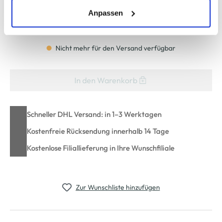
erlauben" bzw. "Alle erlauben" klicken. Mehr dazu
(einschließlich der Möglichkeit, die Einwilligungserklärung
Anpassen
Bitte wählen Sie eine Größe aus
zu ändern oder zu widerrufen) erfahren Sie in unserem
Cookie-Hinweis
bzw. der
Datenschutzerklärung
.
Nicht mehr für den Versand verfügbar
In den Warenkorb
Schneller DHL Versand: in 1–3 Werktagen
Kostenfreie Rücksendung innerhalb 14 Tage
Kostenlose Filiallieferung in Ihre Wunschfiliale
Zur Wunschliste hinzufügen