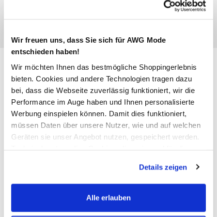
Wir freuen uns, dass Sie sich für AWG Mode
entschieden haben!
Only ONLCORY L/S V-NECK TU
Wir möchten Ihnen das bestmögliche Shoppingerlebnis
Kleid
bieten. Cookies und andere Technologien tragen dazu
bei, dass die Webseite zuverlässig funktioniert, wir die
19,99 €
Performance im Auge haben und Ihnen personalisierte
Werbung einspielen können. Damit dies funktioniert,
Ursprünglicher Preis:
32,99 €
müssen Daten über unsere Nutzer, wie und auf welchen
Geräten sie unser Angebot nutzen, gespeichert werden.
Farbe
Schwarz
Technisch notwendige Cookies, die zwingend für die
Bereitstellung der Funktionen der Webseite benötigt
Details zeigen
werden, werden bei der Nutzung der Webseite auf jeden
Fall gesetzt. Cookies von Drittanbietern für Analyse- oder
Anzahl:
Größe:
Trackingzwecke werden nur dann aktiviert, wenn Sie das
Alle erlauben
entsprechende "Häkchen" setzen und auf "Auswahl
XS
S
M
L
XL
XXL