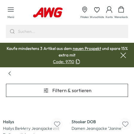
alt springen
Waren
Menü
Filialen
Wunschliste
Konto
Warenkorb
Kaufe mindestens 3 Artikel aus dem
neuen Prospekt
und spare 15%
extra mit
Code:
9710
Filtern & sortieren
-22
%
-30
%
Hailys
Stooker DOB
Hailys Be44rry Jeansjacke mit
Damen Jeansjacke "Janine"