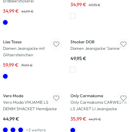
Erdbeerstickerei
34,99 €
49,95 €
34,99 €
44,99 €
-25
%
Lisa Tossa
Stooker DOB
Damen Jeansjacke mit
Damen Jeansjacke "Janine"
Glitzersteinchen
49,95 €
59,99 €
79,99 €
-20
%
Vero Moda
Only Carmakoma
Vero Moda VMJAMIE LS
Only Carmakoma CARWESPA
DENIM SHACKET Hemdjacke
LS JACKET LI Jeansjacke
44,99 €
35,99 €
44,99 €
+3 weitere