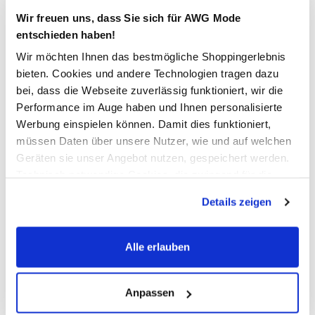
Wir freuen uns, dass Sie sich für AWG Mode
entschieden haben!
Jetzt anmelden
Wir möchten Ihnen das bestmögliche Shoppingerlebnis
bieten. Cookies und andere Technologien tragen dazu
Ich möchte mich zum AWG Newsletter anmelden. Die Einwilligung kann ich
bei, dass die Webseite zuverlässig funktioniert, wir die
jederzeit durch einen Klick auf den Abmeldelink im Newsletter widerrufen. Ich
Performance im Auge haben und Ihnen personalisierte
habe die
Datenschutzerklärung
gelesen.
Werbung einspielen können. Damit dies funktioniert,
müssen Daten über unsere Nutzer, wie und auf welchen
Geräten sie unser Angebot nutzen, gespeichert werden.
Technisch notwendige Cookies, die zwingend für die
Bereitstellung der Funktionen der Webseite benötigt
Details zeigen
werden, werden bei der Nutzung der Webseite auf jeden
Fall gesetzt. Cookies von Drittanbietern für Analyse- oder
Sicher bezahlen
Trackingzwecke werden nur dann aktiviert, wenn Sie das
Alle erlauben
entsprechende "Häkchen" setzen und auf "Auswahl
erlauben" bzw. "Alle erlauben" klicken. Mehr dazu
(einschließlich der Möglichkeit, die Einwilligungserklärung
Anpassen
Schneller Versand
zu ändern oder zu widerrufen) erfahren Sie in unserem