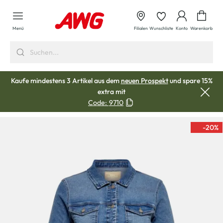
alt springen
Waren
Menü
Filialen
Wunschliste
Konto
Warenkorb
Kaufe mindestens 3 Artikel aus dem
neuen Prospekt
und spare 15%
extra mit
Code:
9710
-20
%