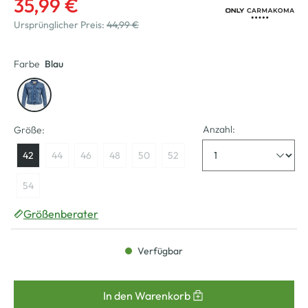
35,99 €
Ursprünglicher Preis:
44,99 €
Farbe
Blau
Anzahl:
Größe:
42
44
46
48
50
52
54
Größenberater
Verfügbar
In den Warenkorb