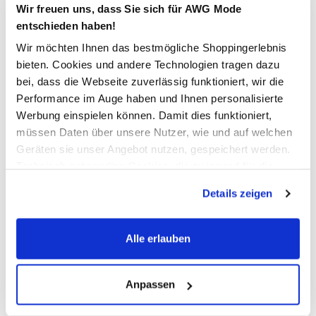
Wir freuen uns, dass Sie sich für AWG Mode
modisch kurze Form
entschieden haben!
gerader Schnitt
ein zeitloser Klassiker mit Charme
Wir möchten Ihnen das bestmögliche Shoppingerlebnis
Artikelnummer: 15253437
bieten. Cookies und andere Technologien tragen dazu
bei, dass die Webseite zuverlässig funktioniert, wir die
Performance im Auge haben und Ihnen personalisierte
AWG Artikelnummer
Werbung einspielen können. Damit dies funktioniert,
müssen Daten über unsere Nutzer, wie und auf welchen
860475-0177934-6
Geräten sie unser Angebot nutzen, gespeichert werden.
Technisch notwendige Cookies, die zwingend für die
Material
Bereitstellung der Funktionen der Webseite benötigt
Details zeigen
Außenmaterial:
1% Elasthan
, 20% Polyester
, 79% Baumwolle
werden, werden bei der Nutzung der Webseite auf jeden
Fall gesetzt. Cookies von Drittanbietern für Analyse- oder
Trackingzwecke werden nur dann aktiviert, wenn Sie das
Alle erlauben
Pflegehinweise
entsprechende "Häkchen" setzen und auf "Auswahl
erlauben" bzw. "Alle erlauben" klicken. Mehr dazu
(einschließlich der Möglichkeit, die Einwilligungserklärung
Anpassen
zu ändern oder zu widerrufen) erfahren Sie in unserem