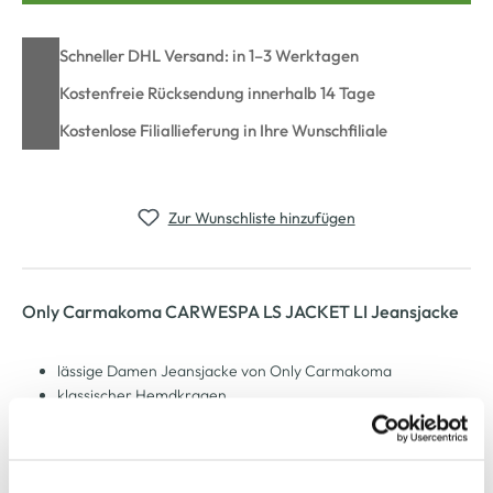
Schneller DHL Versand: in 1–3 Werktagen
Kostenfreie Rücksendung innerhalb 14 Tage
Kostenlose Filiallieferung in Ihre Wunschfiliale
Zur Wunschliste hinzufügen
Only Carmakoma CARWESPA LS JACKET LI Jeansjacke
lässige Damen Jeansjacke von Only Carmakoma
klassischer Hemdkragen
durchgehend geknöpft
zwei aufgesetzte Brusttaschen
zwei seitliche Eingrifftaschen
Manschette mit Knopf am Ärmel