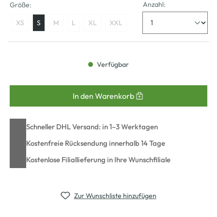
Anzahl:
Größe:
XS
S
M
L
XL
XXL
Verfügbar
In den Warenkorb
Schneller DHL Versand: in 1–3 Werktagen
Kostenfreie Rücksendung innerhalb 14 Tage
Kostenlose Filiallieferung in Ihre Wunschfiliale
Zur Wunschliste hinzufügen