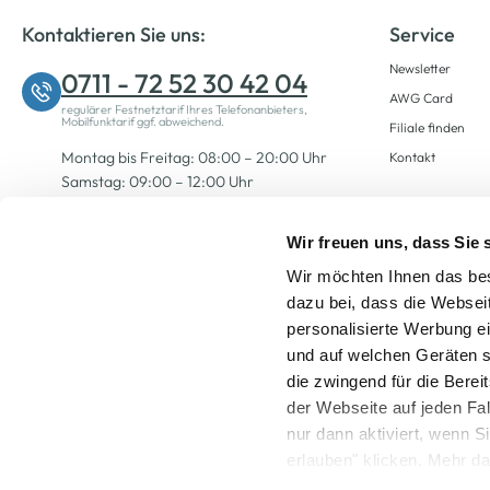
Kontaktieren Sie uns:
Service
Newsletter
0711 - 72 52 30 42 04
AWG Card
regulärer Festnetztarif Ihres Telefonanbieters,
Mobilfunktarif ggf. abweichend.
Filiale finden
Montag bis Freitag: 08:00 – 20:00 Uhr
Kontakt
Samstag: 09:00 – 12:00 Uhr
Wir freuen uns, dass Sie
Zum Kontaktformular
Wir möchten Ihnen das bes
dazu bei, dass die Websei
personalisierte Werbung e
und auf welchen Geräten s
die zwingend für die Berei
der Webseite auf jeden Fa
nur dann aktiviert, wenn 
Alle Preise inkl. ge
erlauben" klicken. Mehr da
widerrufen) erfahren Sie 