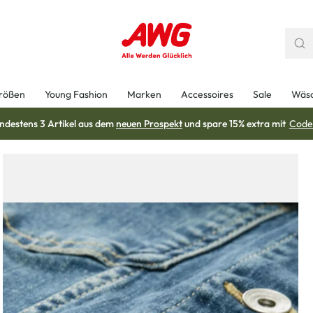
rößen
Young Fashion
Marken
Accessoires
Sale
Wäs
ndestens 3 Artikel aus dem
neuen Prospekt
und spare 15% extra mit
Code