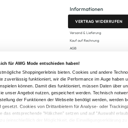
Informationen
VERTRAG WIDERRUFEN
Versand & Lieferung
Kauf auf Rechnung
AGB
Impressum
 sich für AWG Mode entschieden haben!
Zahlungsarten
Datenschutz
tmögliche Shoppingerlebnis bieten. Cookies und andere Techno
te zuverlässig funktioniert, wir die Performance im Auge haben 
AWG CARD Teilnahmebedingungen
inspielen können. Damit dies funktioniert, müssen Daten über un
ie unser Angebot nutzen, gespeichert werden. Technisch notwe
tstellung der Funktionen der Webseite benötigt werden, werden b
ll gesetzt. Cookies von Drittanbietern für Analyse- oder Tracki
Sie das entsprechende "Häkchen" setzen und auf "Auswahl erlaub
setzl. Mehrwertsteuer zzgl.
Versandkosten
und ggf. Nachnahmegebühren, wenn nicht
zu (einschließlich der Möglichkeit, die Einwilligungserklärung z
Logout
in unserem
Cookie-Hinweis
bzw. der
Datenschutzerklärung
.