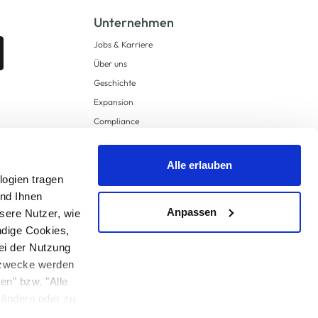
Unternehmen
Jobs & Karriere
Über uns
Geschichte
Expansion
Compliance
Lieferkettensorgfaltspflichten
Supply Chain Due Diligence
Alle erlauben
logien tragen
Barrierefreiheit
und Ihnen
Anpassen
sere Nutzer, wie
ndige Cookies,
ei der Nutzung
ngzwecke werden
en" bzw. "Alle
 anders angegeben.
u ändern oder zu