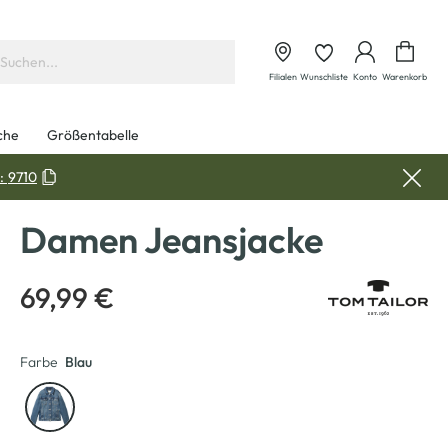
Waren
Filialen
Wunschliste
Konto
Warenkorb
che
Größentabelle
:
9710
Damen Jeansjacke
69,99 €
Farbe
Blau