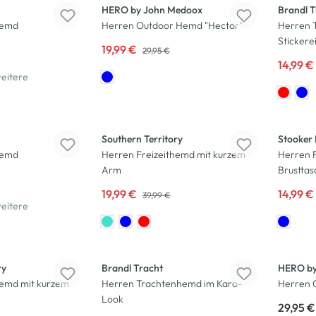
HERO by John Medoox
Brandl T
hemd
Herren Outdoor Hemd "Hector"
Herren 
Stickere
19,99 €
29,95 €
14,99 €
eitere
-50
%
-40
%
Southern Territory
Stooker
hemd
Herren Freizeithemd mit kurzem
Herren F
Arm
Brusttas
19,99 €
14,99 €
39,99 €
eitere
ry
Brandl Tracht
HERO by
hemd mit kurzem
Herren Trachtenhemd im Karo-
Herren 
Look
29,95 €