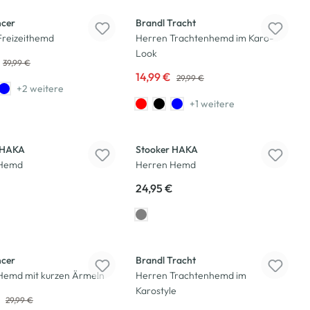
ncer
Brandl Tracht
Freizeithemd
Herren Trachtenhemd im Karo-
Look
39,99 €
14,99 €
29,99 €
+2 weitere
+1 weitere
 HAKA
Stooker HAKA
 Hemd
Herren Hemd
24,95 €
-50
%
ncer
Brandl Tracht
Hemd mit kurzen Ärmeln
Herren Trachtenhemd im
Karostyle
€
29,99 €