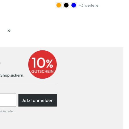
+3 weitere
ite
r
-Shop sichern.
Jetzt anmelden
widerrufen.