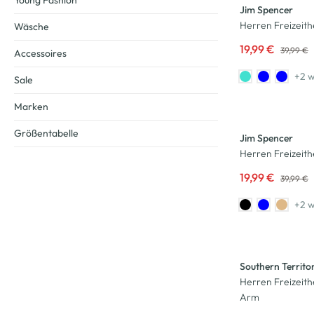
Young Fashion
Jim Spencer
Herren Freizeit
Wäsche
19,99 €
39,99 €
Accessoires
+2 w
Sale
Marken
-50
%
Größentabelle
Jim Spencer
Herren Freizeit
19,99 €
39,99 €
+2 w
-50
%
Southern Territo
Herren Freizeit
Arm