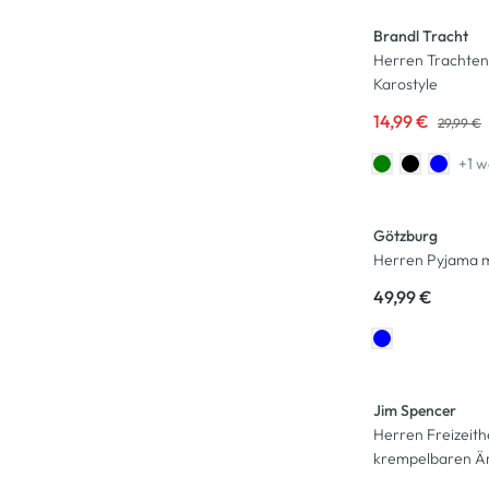
Brandl Tracht
Herren Trachte
Karostyle
14,99 €
29,99 €
+1 w
Götzburg
Herren Pyjama m
49,99 €
-50
%
Jim Spencer
Herren Freizeith
krempelbaren Ä