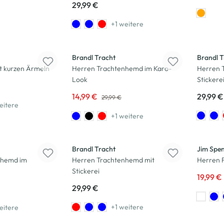
29,99 €
+1 weitere
-50
%
Brandl Tracht
Brandl T
t kurzen Ärmeln
Herren Trachtenhemd im Karo-
Herren 
Look
Stickere
14,99 €
29,99 €
29,99 €
eitere
+1 weitere
-50
%
Brandl Tracht
Jim Spe
nhemd im
Herren Trachtenhemd mit
Herren 
Stickerei
19,99 €
29,99 €
+1 weitere
eitere
-50
%
-50
%