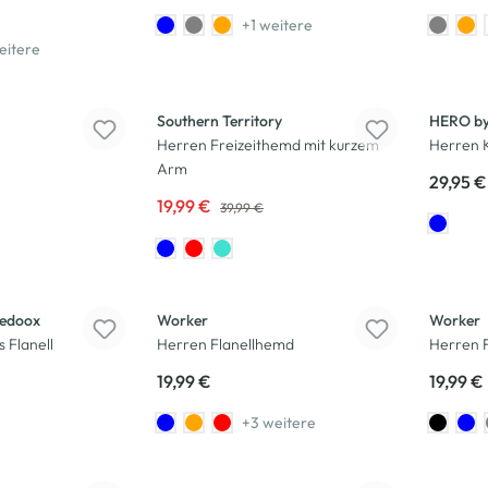
+1 weitere
eitere
-50
%
Southern Territory
HERO by
Herren Freizeithemd mit kurzem
Herren 
Arm
29,95 €
19,99 €
39,99 €
edoox
Worker
Worker
 Flanell
Herren Flanellhemd
Herren 
19,99 €
19,99 €
+3 weitere
-33
%
-50
%