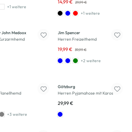
14,99 €
29,99 €
+1 weitere
+1 weitere
-50
%
 John Medoox
Jim Spencer
Kurzarmhemd
Herren Freizeithemd
19,99 €
39,99 €
+2 weitere
Götzburg
Flanellhemd
Herren Pyjamahose mit Karos
29,99 €
+3 weitere
-50
%