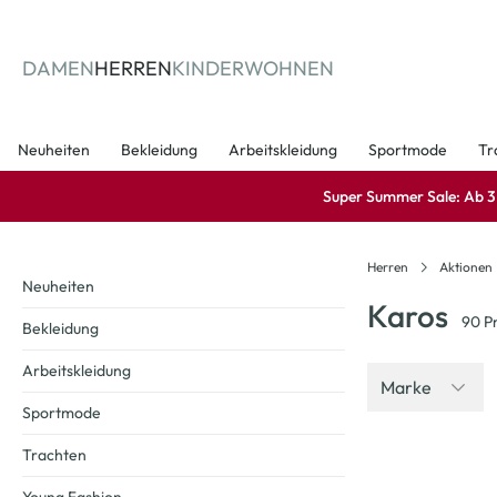
springen
Zur Hauptnavigation springen
DAMEN
HERREN
KINDER
WOHNEN
Neuheiten
Bekleidung
Arbeitskleidung
Sportmode
Tr
Super Summer Sale: Ab 3 A
Herren
Aktionen
Neuheiten
Karos
90
Pr
Bekleidung
Arbeitskleidung
Marke
Sportmode
Trachten
-50
%