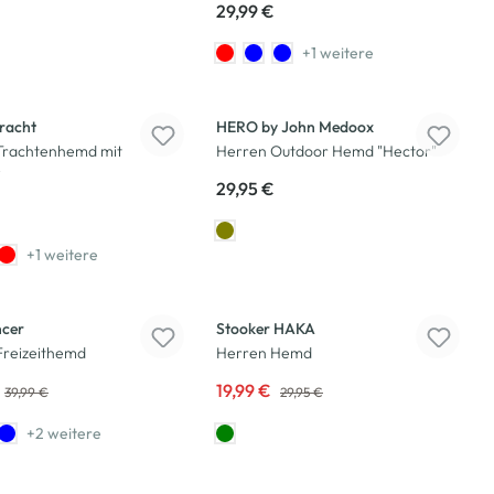
29,99 €
+1 weitere
racht
HERO by John Medoox
Trachtenhemd mit
Herren Outdoor Hemd "Hector"
i
29,95 €
+1 weitere
-33
%
ncer
Stooker HAKA
Freizeithemd
Herren Hemd
19,99 €
39,99 €
29,95 €
+2 weitere
-50
%