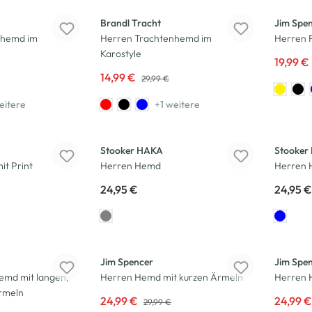
Brandl Tracht
Jim Spe
nhemd im
Herren Trachtenhemd im
Herren 
Karostyle
19,99 €
14,99 €
29,99 €
eitere
+1 weitere
Stooker HAKA
Stooker
it Print
Herren Hemd
Herren
24,95 €
24,95 €
-17
%
-17
%
Jim Spencer
Jim Spe
emd mit langen,
Herren Hemd mit kurzen Ärmeln
Herren 
rmeln
24,99 €
24,99 
29,99 €