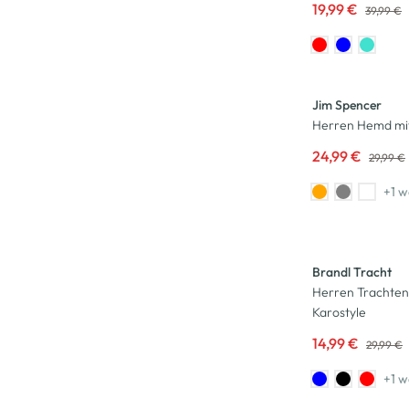
19,99 €
39,99 €
-17
%
Jim Spencer
Herren Hemd mi
24,99 €
29,99 €
+1 w
-50
%
Brandl Tracht
Herren Trachte
Karostyle
14,99 €
29,99 €
+1 w
-50
%