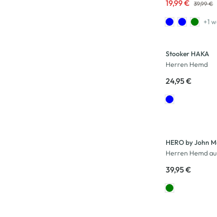
19,99 €
39,99 €
+1 w
Stooker HAKA
Herren Hemd
24,95 €
HERO by John M
Herren Hemd aus
39,95 €
-50
%