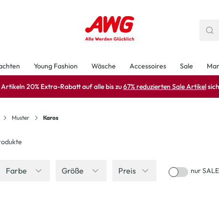
achten
Young Fashion
Wäsche
Accessoires
Sale
Mar
rtikeln 20% Extra-Rabatt auf alle bis zu
67% reduzierten Sale Artikel
sich
Muster
Karos
odukte
Farbe
Größe
Preis
nur SALE
-33
%
-50
%