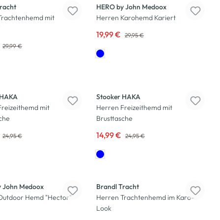
racht
HERO by John Medoox
Trachtenhemd mit
Herren Karohemd Kariert
i
19,99 €
29,95 €
29,99 €
-40
%
 HAKA
Stooker HAKA
reizeithemd mit
Herren Freizeithemd mit
che
Brusttasche
14,99 €
24,95 €
24,95 €
 John Medoox
Brandl Tracht
Outdoor Hemd "Hector"
Herren Trachtenhemd im Karo-
Look