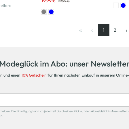
19,99 €
29,99 €
eitere
1
2
Seite
, aktuelle Se
Seite
Modeglück im Abo: unser Newslette
en und einen
10% Gutschein
für Ihren nächsten Einkauf in unserem Online
den. Die Einwilligung kann ich jederzeit durch einen Klick auf den Abmeldelink im Newsletter 
en.