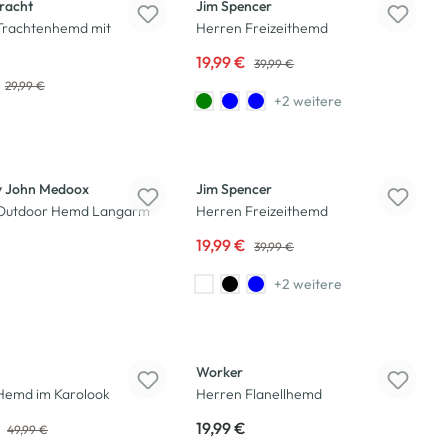
racht
Jim Spencer
Trachtenhemd mit
Herren Freizeithemd
i
19,99 €
39,99 €
29,99 €
+2 weitere
-50
%
 John Medoox
Jim Spencer
Outdoor Hemd Langarm
Herren Freizeithemd
19,99 €
39,99 €
+2 weitere
Worker
Hemd im Karolook
Herren Flanellhemd
€
19,99 €
49,99 €