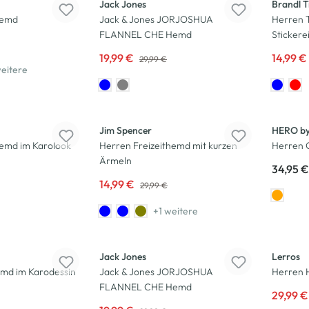
Jack Jones
Brandl T
hemd
Jack & Jones JORJOSHUA
Herren 
FLANNEL CHE Hemd
Stickere
19,99 €
14,99 €
29,99 €
eitere
-50
%
Jim Spencer
HERO by
hemd im Karolook
Herren Freizeithemd mit kurzen
Herren 
Ärmeln
34,95 €
14,99 €
29,99 €
+1 weitere
-33
%
-40
%
Jack Jones
Lerros
emd im Karodessin
Jack & Jones JORJOSHUA
Herren 
FLANNEL CHE Hemd
29,99 