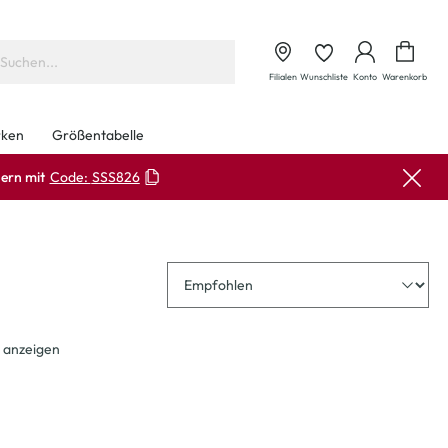
Waren
Filialen
Wunschliste
Konto
Warenkorb
ken
Größentabelle
ern mit
Code:
SSS826
Sortierung
 anzeigen
-33
%