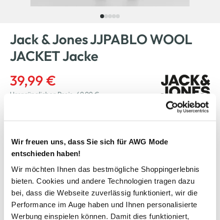
Jack & Jones JJPABLO WOOL
JACKET Jacke
39,99 €
Ursprünglicher Preis:
69,99 €
Farbe
Braun
Wir freuen uns, dass Sie sich für AWG Mode
entschieden haben!
Anzahl:
Wir möchten Ihnen das bestmögliche Shoppingerlebnis
Größe:
bieten. Cookies und andere Technologien tragen dazu
S
M
L
XL
XXL
bei, dass die Webseite zuverlässig funktioniert, wir die
Performance im Auge haben und Ihnen personalisierte
Bitte wählen Sie eine Größe aus
Werbung einspielen können. Damit dies funktioniert,