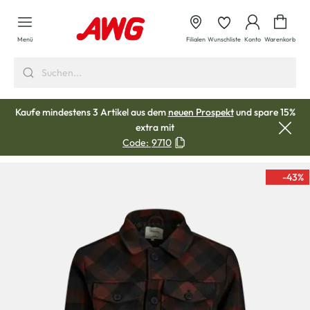
alt springen
Waren
Menü
Filialen
Wunschliste
Konto
Warenkorb
Kaufe mindestens 3 Artikel aus dem
neuen Prospekt
und spare 15%
extra mit
Code:
9710
-43
%