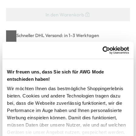
In den Warenkorb
Schneller DHL Versand: in 1–3 Werktagen
Kostenfreie Rücksendung innerhalb 14 Tage
Kostenlose Filiallieferung in Ihre Wunschfiliale
Wir freuen uns, dass Sie sich für AWG Mode
entschieden haben!
Zur Wunschliste hinzufügen
Wir möchten Ihnen das bestmögliche Shoppingerlebnis
bieten. Cookies und andere Technologien tragen dazu
bei, dass die Webseite zuverlässig funktioniert, wir die
Herren Trachtenhemd im Karo-Look
Performance im Auge haben und Ihnen personalisierte
Werbung einspielen können. Damit dies funktioniert,
tolles Karohemd von Brandl Tracht
müssen Daten über unsere Nutzer, wie und auf welchen
geschlossen mit durchgehender Knopfleiste
Geräten sie unser Angebot nutzen, gespeichert werden.
zwei aufgesetzte Brusttaschen ebenfalls mit Kopf