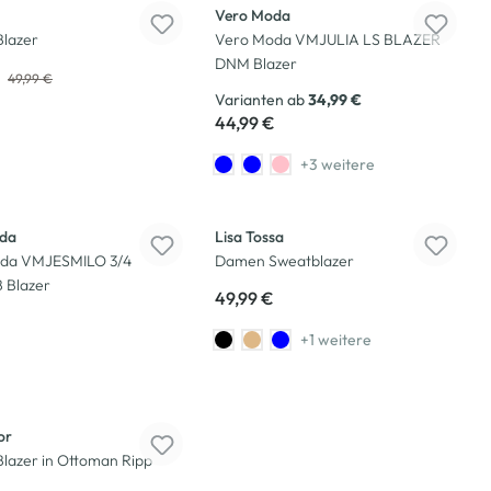
Vero Moda
lazer
Vero Moda VMJULIA LS BLAZER
DNM Blazer
€
49,99 €
Varianten ab
34,99 €
44,99 €
+3 weitere
da
Lisa Tossa
da VMJESMILO 3/4
Damen Sweatblazer
 Blazer
49,99 €
+1 weitere
or
lazer in Ottoman Ripp