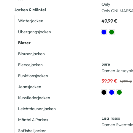
Only
Jacken & Mäntel
Only ONLMARSA 
49,99 €
Winterjacken
Übergangsjacken
Blazer
-20
%
Blousonjacken
Sure
Fleecejacken
Damen Jerseybl
Funktionsjacken
39,99 €
49,99 €
Jeansjacken
Kunstlederjacken
Leichtdaunenjacken
Lisa Tossa
Mäntel & Parkas
Damen Sweatbla
Softshelljacken