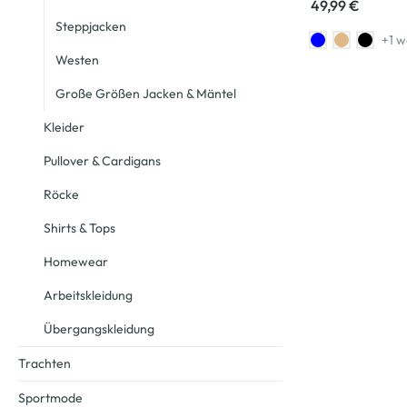
49,99 €
Steppjacken
+1 w
Westen
Große Größen Jacken & Mäntel
Kleider
Pullover & Cardigans
Röcke
Shirts & Tops
Homewear
Arbeitskleidung
Übergangskleidung
Trachten
Sportmode