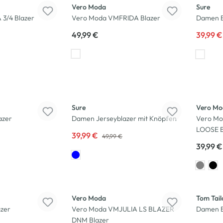
Vero Moda
Sure
3/4 Blazer
Vero Moda VMFRIDA Blazer
Damen B
49,99 €
39,99 
-20
%
Sure
Vero Mo
azer
Damen Jerseyblazer mit Knöpfen
Vero Mo
LOOSE B
39,99 €
49,99 €
39,99 €
Vero Moda
Tom Tail
zer
Vero Moda VMJULIA LS BLAZER
Damen B
DNM Blazer