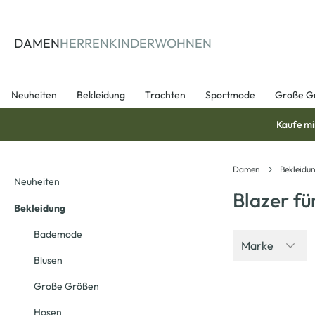
springen
Zur Hauptnavigation springen
DAMEN
HERREN
KINDER
WOHNEN
Neuheiten
Bekleidung
Trachten
Sportmode
Große G
Kaufe mi
Damen
Bekleidu
Neuheiten
Blazer f
Bekleidung
Bademode
Marke
Blusen
Große Größen
Hosen