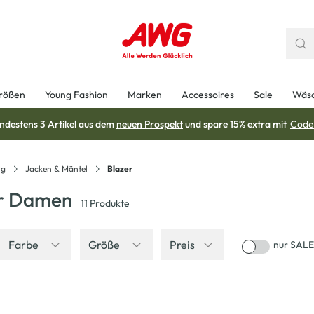
rößen
Young Fashion
Marken
Accessoires
Sale
Wäs
ndestens 3 Artikel aus dem
neuen Prospekt
und spare 15% extra mit
Code
ng
Jacken & Mäntel
Blazer
ür Damen
11
Produkte
Farbe
Größe
Preis
nur SALE
-20
%