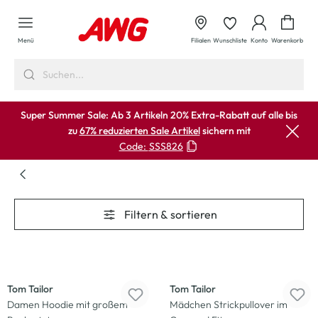
alt springen
Waren
Menü
Filialen
Wunschliste
Konto
Warenkorb
Super Summer Sale: Ab 3 Artikeln 20% Extra-Rabatt auf alle bis
zu
67% reduzierten Sale Artikel
sichern mit
Code:
SSS826
Filtern & sortieren
-17
%
-17
%
Tom Tailor
Tom Tailor
Damen Hoodie mit großem
Mädchen Strickpullover im