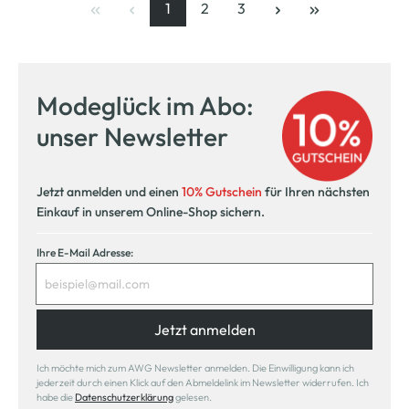
1
2
3
Seite
, aktuelle Seite
Seite
Seite
Modeglück im Abo:
unser Newsletter
Jetzt anmelden und einen
10% Gutschein
für Ihren nächsten
Einkauf in unserem Online-Shop sichern.
Ihre E-Mail Adresse:
Jetzt anmelden
Ich möchte mich zum AWG Newsletter anmelden. Die Einwilligung kann ich
jederzeit durch einen Klick auf den Abmeldelink im Newsletter widerrufen. Ich
habe die
Datenschutzerklärung
gelesen.