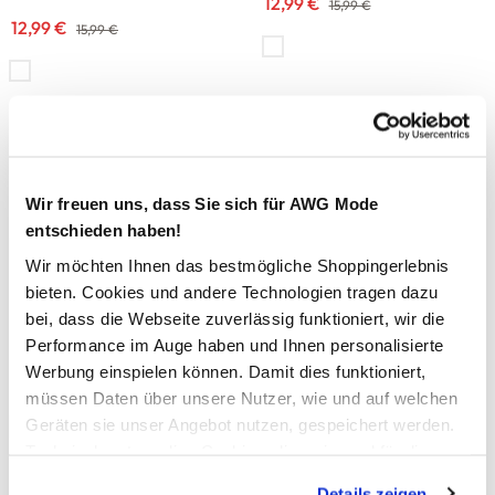
12,99 €
15,99 €
12,99 €
15,99 €
-23
%
-23
%
Tom Tailor
Tom Tailor
Mädchen T-Shirt mit Frontprint
Mädchen T-Shirt mit Print
Wir freuen uns, dass Sie sich für AWG Mode
9,99 €
9,99 €
12,99 €
12,99 €
entschieden haben!
Wir möchten Ihnen das bestmögliche Shoppingerlebnis
-20
%
-23
%
bieten. Cookies und andere Technologien tragen dazu
bei, dass die Webseite zuverlässig funktioniert, wir die
Tom Tailor
Tom Tailor
Performance im Auge haben und Ihnen personalisierte
Jungen T-Shirt mit coolem Print
Kinder Shirt mit schlichtem
Print
Werbung einspielen können. Damit dies funktioniert,
7,99 €
9,99 €
müssen Daten über unsere Nutzer, wie und auf welchen
9,99 €
12,99 €
Geräten sie unser Angebot nutzen, gespeichert werden.
Technisch notwendige Cookies, die zwingend für die
Bereitstellung der Funktionen der Webseite benötigt
-28
%
-17
%
Details zeigen