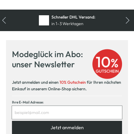
Schneller DHL Versand:
in 1–3 Werktagen
Kostenfreie Rücksendung
innerhalb 14 Tage
Modeglück im Abo:
Kostenlose Filiallieferung
unser Newsletter
in Ihre Wunschfiliale
Jetzt anmelden und einen
10% Gutschein
für Ihren nächsten
Einkauf in unserem Online-Shop sichern.
Ihre E-Mail Adresse:
Jetzt anmelden