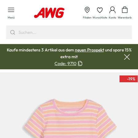
alt springen
Waren
Menü
Filialen
Wunschliste
Konto
Warenkorb
Kaufe mindestens 3 Artikel aus dem
neuen Prospekt
und spare 15%
extra mit
Code:
9710
-19
%