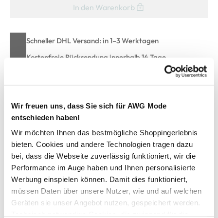
In den Warenkorb
Schneller DHL Versand: in 1–3 Werktagen
Kostenfreie Rücksendung innerhalb 14 Tage
Kostenlose Filiallieferung in Ihre Wunschfiliale
Wir freuen uns, dass Sie sich für AWG Mode
Zur Wunschliste hinzufügen
entschieden haben!
Wir möchten Ihnen das bestmögliche Shoppingerlebnis
bieten. Cookies und andere Technologien tragen dazu
Mädchen T-Shirt mit Streifen
bei, dass die Webseite zuverlässig funktioniert, wir die
Performance im Auge haben und Ihnen personalisierte
Werbung einspielen können. Damit dies funktioniert,
Gestreiftes Shirt für Mädchen von Tom Tailor
Mit Rundhalsausschnitt
müssen Daten über unsere Nutzer, wie und auf welchen
Regular Fit
Geräten sie unser Angebot nutzen, gespeichert werden.
Feine Rippstruktur mit leichtem Stretchanteil
Technisch notwendige Cookies, die zwingend für die