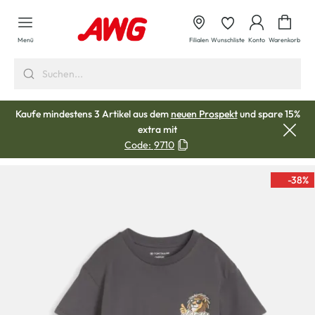
alt springen
Waren
Menü
Filialen
Wunschliste
Konto
Warenkorb
Kaufe mindestens 3 Artikel aus dem
neuen Prospekt
und spare 15%
extra mit
Code:
9710
-38
%