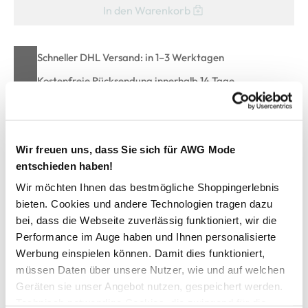
In den Warenkorb
Schneller DHL Versand: in 1–3 Werktagen
Kostenfreie Rücksendung innerhalb 14 Tage
Kostenlose Filiallieferung in Ihre Wunschfiliale
Wir freuen uns, dass Sie sich für AWG Mode
Zur Wunschliste hinzufügen
entschieden haben!
Wir möchten Ihnen das bestmögliche Shoppingerlebnis
bieten. Cookies und andere Technologien tragen dazu
Jungen T-Shirt
bei, dass die Webseite zuverlässig funktioniert, wir die
Performance im Auge haben und Ihnen personalisierte
Werbung einspielen können. Damit dies funktioniert,
Lässiges Jungen T-Shirt von Tom Tailor
Oversized Fit mit leicht überschnittenen Schultern für einen
müssen Daten über unsere Nutzer, wie und auf welchen
modernen Look
Geräten sie unser Angebot nutzen, gespeichert werden.
Verspielte Prints auf Vorderseite
Technisch notwendige Cookies, die zwingend für die