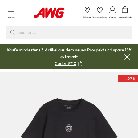
alt springen
Waren
Menü
Filialen
Wunschliste
Konto
Warenkorb
Kaufe mindestens 3 Artikel aus dem
neuen Prospekt
und spare 15%
extra mit
Code:
9710
-23
%