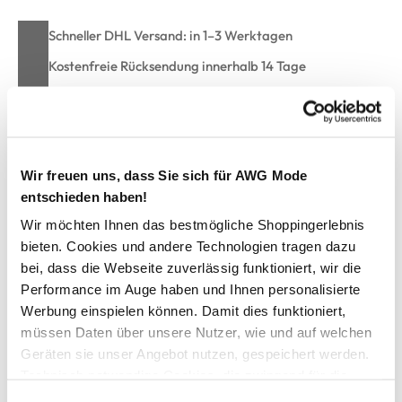
Schneller DHL Versand: in 1–3 Werktagen
Kostenfreie Rücksendung innerhalb 14 Tage
Kostenlose Filiallieferung in Ihre Wunschfiliale
Zur Wunschliste hinzufügen
Wir freuen uns, dass Sie sich für AWG Mode
entschieden haben!
Wir möchten Ihnen das bestmögliche Shoppingerlebnis
Kinder Shirt mit schlichtem Print
bieten. Cookies und andere Technologien tragen dazu
bei, dass die Webseite zuverlässig funktioniert, wir die
Performance im Auge haben und Ihnen personalisierte
Cooles Shirt von Tom Tailor
Werbung einspielen können. Damit dies funktioniert,
Mit Rundhals-Ausschnitt
Vorne mit schlcihten Prints
müssen Daten über unsere Nutzer, wie und auf welchen
Gerade Passform
Geräten sie unser Angebot nutzen, gespeichert werden.
Angenehmes Material
Technisch notwendige Cookies, die zwingend für die
Ein tolles Shirt für jeden Tag
Bereitstellung der Funktionen der Webseite benötigt