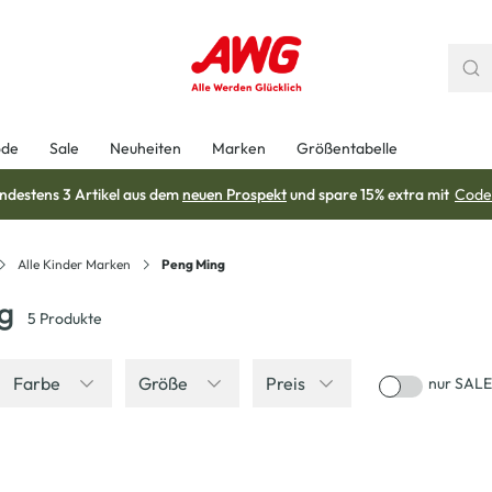
ode
Sale
Neuheiten
Marken
Größentabelle
ndestens 3 Artikel aus dem
neuen Prospekt
und spare 15% extra mit
Code
Alle Kinder Marken
Peng Ming
g
5
Produkte
Farbe
Größe
Preis
nur SALE
-58
%
-58
%