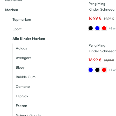
Neuheiten
Peng Ming
Kinder Schneean
Marken
16,99 €
39,99 €
Topmarken
+1 w
Sport
-58
%
Alle Kinder Marken
Peng Ming
Adidas
Kinder Schneean
Avengers
16,99 €
39,99 €
Bluey
+1 w
Bubble Gum
Camano
Flip Sox
Frozen
Grinario Sports