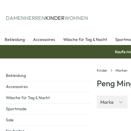
springen
Zur Hauptnavigation springen
DAMEN
HERREN
KINDER
WOHNEN
Bekleidung
Accessoires
Wäsche für Tag & Nacht
Sportm
Kaufe mi
Kinder
Marken
Bekleidung
Peng Min
Accessoires
Wäsche für Tag & Nacht
Marke
Sportmode
Sale
-58
%