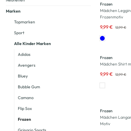
Neuheiten
Frozen
Mädchen Leggin
Marken
Frozenmotiv
Topmarken
9,99 €
12,99 €
Sport
Alle Kinder Marken
-23
%
Adidas
Frozen
Mädchen Shirt m
Avengers
9,99 €
12,99 €
Bluey
Bubble Gum
Camano
Flip Sox
Frozen
Mädchen Langarm
Frozen
Motiv
Grinario Sports