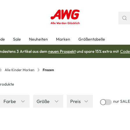
ode
Sale
Neuheiten
Marken
Größentabelle
ndestens 3 Artikel aus dem
neuen Prospekt
und spare 15% extra mit
Code
Alle Kinder Marken
Frozen
rodukte
Farbe
Größe
Preis
nur SALE
-23
%
-13
%