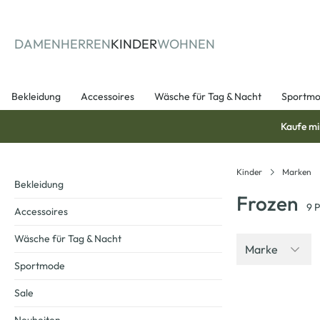
springen
Zur Hauptnavigation springen
DAMEN
HERREN
KINDER
WOHNEN
Bekleidung
Accessoires
Wäsche für Tag & Nacht
Sportm
Kaufe mi
Kinder
Marken
Bekleidung
Frozen
9
P
Accessoires
Wäsche für Tag & Nacht
Marke
Sportmode
Sale
-23
%