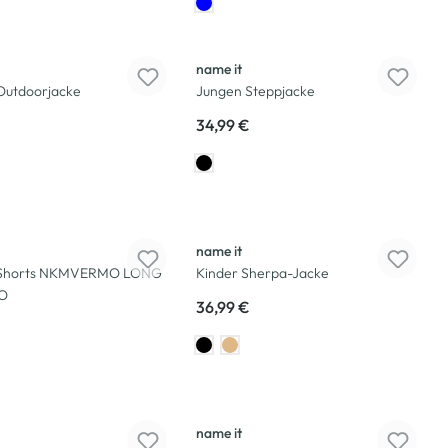
name it
Outdoorjacke
Jungen Steppjacke
34,99 €
name it
 Shorts NKMVERMO LONG
Kinder Sherpa-Jacke
O
36,99 €
-52
%
name it