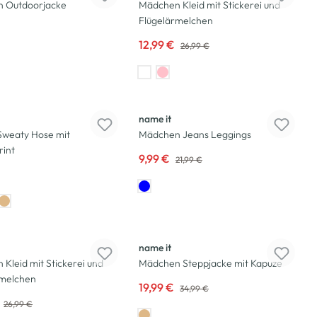
 Outdoorjacke
Mädchen Kleid mit Stickerei und
Flügelärmelchen
12,99 €
26,99 €
-55
%
name it
Sweaty Hose mit
Mädchen Jeans Leggings
rint
9,99 €
21,99 €
-43
%
name it
Kleid mit Stickerei und
Mädchen Steppjacke mit Kapuze
rmelchen
19,99 €
34,99 €
26,99 €