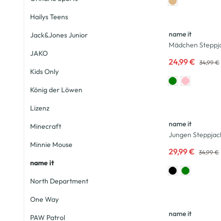
-29
%
Hailys Teens
name it
Jack&Jones Junior
Mädchen Steppja
JAKO
24,99 €
34,99 €
Kids Only
König der Löwen
-14
%
Lizenz
name it
Minecraft
Jungen Steppjac
Minnie Mouse
29,99 €
34,99 €
name it
North Department
-44
%
One Way
name it
PAW Patrol