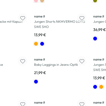
name it
name it
cke mit Kapuze
Jungen Shorts NKMVERMO LONG
Jungen 
SWE SHO
36,99 €
13,99 €
name it
name it
ke
Baby Leggings in Jeans-Optik
Jungen
SWE SH
21,99 €
13,99 €
-14
%
name it
name it