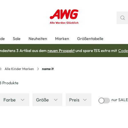
ode
Sale
Neuheiten
Marken
Größentabelle
ndestens 3 Artikel aus dem
neuen Prospekt
und spare 15% extra mit
Code
Alle Kinder Marken
name it
8
Produkte
Farbe
Größe
Preis
nur SALE
Neu
Neu