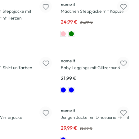
name it
 Steppjacke mit
Mädchen Steppjacke mit Kapuze
rint Herzen
24,99 €
34,99 €
name it
-Shirt unifarben
Baby Leggings mit Glitzerbund
21,99 €
-19
%
name it
Winterjacke
Jungen Jacke mit Dinosaurier-Print
29,99 €
36,99 €