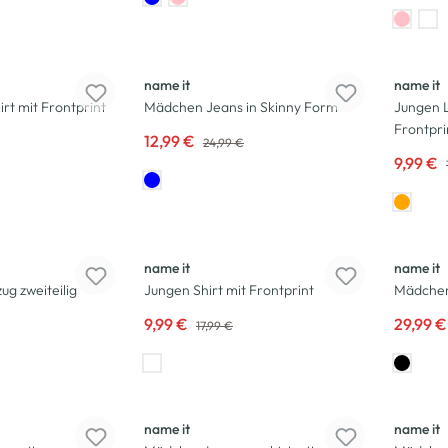
-48
%
-44
%
name it
name it
t mit Frontprint
Mädchen Jeans in Skinny Form
Jungen 
Frontpri
12,99 €
24,99 €
9,99 €
-44
%
-25
%
name it
name it
g zweiteilig
Jungen Shirt mit Frontprint
Mädchen
9,99 €
29,99 
17,99 €
-41
%
-50
%
name it
name it