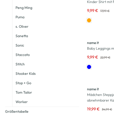
Kinder Shirt mit 
Peng Ming
9,99 €
17,99 €
Puma
s. Oliver
-57
%
Sanetta
name it
Sonic
Baby Leggings m
Staccato
9,99 €
22,99 €
Stitch
Stooker Kids
-43
%
Stop + Go
name it
Tom Tailor
Mädchen Steppja
abnehmbarer Ka
Worker
19,99 €
34,99 €
Größentabelle