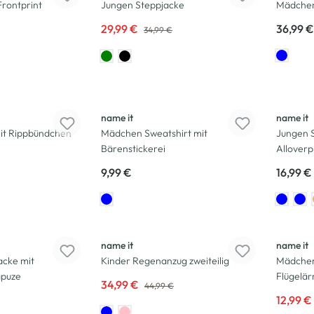
Frontprint
Jungen Steppjacke
Mädchen
29,99 €
36,99 €
34,99 €
name it
name it
it Rippbündchen
Mädchen Sweatshirt mit
Jungen 
Bärenstickerei
Alloverp
9,99 €
16,99 €
-22
%
-52
%
name it
name it
cke mit
Kinder Regenanzug zweiteilig
Mädchen 
puze
Flügelä
34,99 €
44,99 €
12,99 €