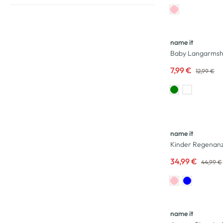
-38
%
name it
Baby Langarmshir
7,99 €
12,99 €
-22
%
name it
Kinder Regenanzu
34,99 €
44,99 €
-55
%
name it