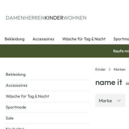
springen
Zur Hauptnavigation springen
DAMEN
HERREN
KINDER
WOHNEN
Bekleidung
Accessoires
Wäsche für Tag & Nacht
Sportm
Kaufe mi
Kinder
Marken
Bekleidung
name it
6
Accessoires
Wäsche für Tag & Nacht
Marke
Sportmode
Sale
Neu