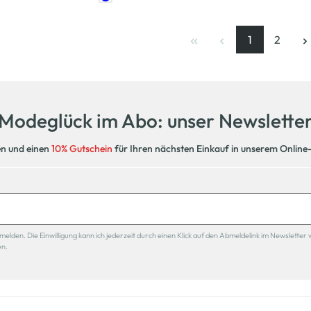
1
2
Seite
, aktuelle Se
Seite
Modeglück im Abo: unser Newslette
en und einen
10% Gutschein
für Ihren nächsten Einkauf in unserem Online
den. Die Einwilligung kann ich jederzeit durch einen Klick auf den Abmeldelink im Newsletter 
en.