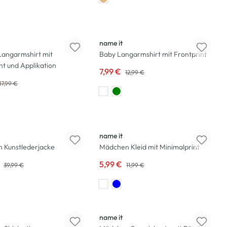
-38
%
name it
Langarmshirt mit
Baby Langarmshirt mit Frontprint
nt und Applikation
7,99 €
12,99 €
17,99 €
-50
%
name it
 Kunstlederjacke
Mädchen Kleid mit Minimalprint
€
5,99 €
39,99 €
11,99 €
-50
%
name it