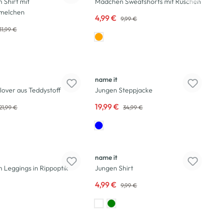
 Shirt mit
Mädchen Sweatshorts mit Rüschen
rmelchen
4,99 €
9,99 €
11,99 €
-43
%
name it
lover aus Teddystoff
Jungen Steppjacke
19,99 €
21,99 €
34,99 €
-50
%
name it
Leggings in Rippoptik
Jungen Shirt
4,99 €
9,99 €