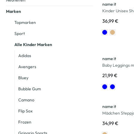
Neuheiten
name it
Kinder Unisex S
Marken
36,99 €
Topmarken
Sport
Alle Kinder Marken
Adidas
name it
Baby Leggings mi
Avengers
21,99 €
Bluey
Bubble Gum
Camano
name it
Flip Sox
Mädchen Steppj
Frozen
34,99 €
Grinario Sports