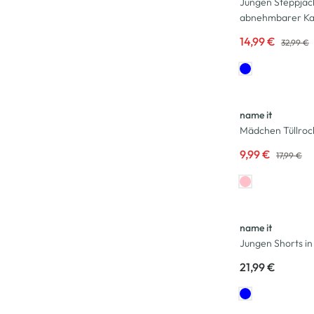
Jungen Steppjac
abnehmbarer Ka
14,99 €
32,99 €
-44
%
name it
Mädchen Tüllroc
9,99 €
17,99 €
name it
Jungen Shorts in
21,99 €