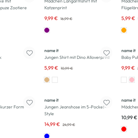
ke mit
Mädchen Langarmshirt mit
Mädchen
puze Zootiere
Katzenprint
Flügelä
9,99 €
5,99 €
16,99 €
-46
%
-55
%
name it
name it
k
Jungen Shirt mit Dino Alloverprint
Baby Pul
5,99 €
9,99 €
10,99 €
-40
%
name it
name it
 kurzer Form
Jungen Jeanshose im 5-Pocket-
Mädchen 
Style
10,99 €
14,99 €
24,99 €