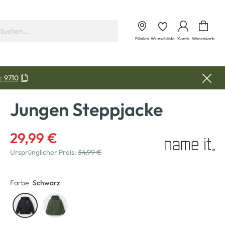
Waren
Filialen
Wunschliste
Konto
Warenkorb
:
9710
Jungen Steppjacke
29,99 €
Ursprünglicher Preis:
34,99 €
Farbe
Schwarz