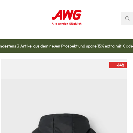
ndestens 3 Artikel aus dem
neuen Prospekt
und spare 15% extra mit
Code
-14
%