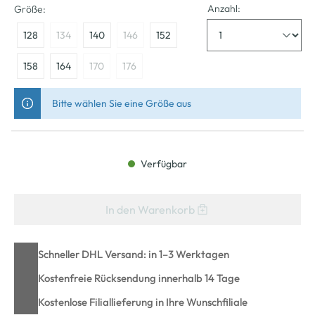
Anzahl:
Größe:
128
134
140
146
152
158
164
170
176
Bitte wählen Sie eine Größe aus
Verfügbar
In den Warenkorb
Schneller DHL Versand: in 1–3 Werktagen
Kostenfreie Rücksendung innerhalb 14 Tage
Kostenlose Filiallieferung in Ihre Wunschfiliale