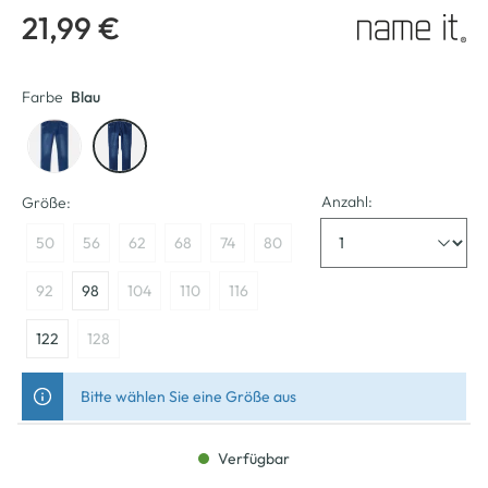
21,99 €
Farbe
Blau
Anzahl:
Größe:
50
56
62
68
74
80
92
98
104
110
116
122
128
Bitte wählen Sie eine Größe aus
Verfügbar