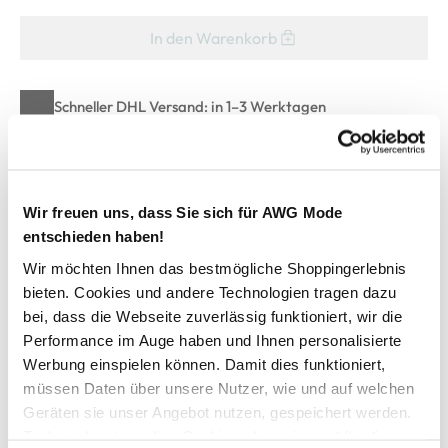
In den Warenkorb
Schneller DHL Versand: in 1–3 Werktagen
Kostenfreie Rücksendung innerhalb 14 Tage
Kostenlose Filiallieferung in Ihre Wunschfiliale
Wir freuen uns, dass Sie sich für AWG Mode
entschieden haben!
Zur Wunschliste hinzufügen
Wir möchten Ihnen das bestmögliche Shoppingerlebnis
bieten. Cookies und andere Technologien tragen dazu
bei, dass die Webseite zuverlässig funktioniert, wir die
Baby Leggings mit Glitzerbund
Performance im Auge haben und Ihnen personalisierte
Werbung einspielen können. Damit dies funktioniert,
müssen Daten über unsere Nutzer, wie und auf welchen
bequeme Leggings von name it
Geräten sie unser Angebot nutzen, gespeichert werden.
mit elastischem Glitzerbund
Technisch notwendige Cookies, die zwingend für die
angedeutete Eingriffstaschen mit Glitzersteinchen