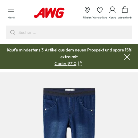
alt springen
Waren
Menü
Filialen
Wunschliste
Konto
Warenkorb
Kaufe mindestens 3 Artikel aus dem
neuen Prospekt
und spare 15%
extra mit
Code:
9710