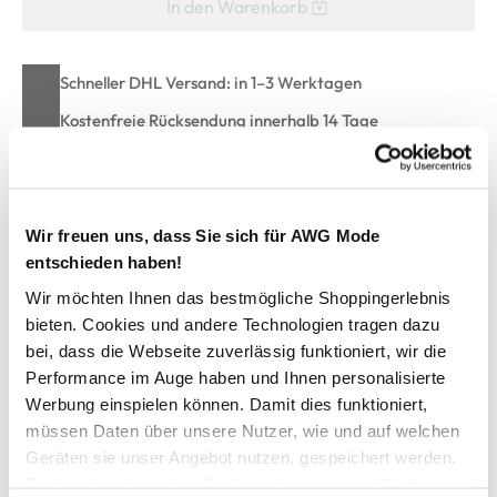
In den Warenkorb
Schneller DHL Versand: in 1–3 Werktagen
Kostenfreie Rücksendung innerhalb 14 Tage
Kostenlose Filiallieferung in Ihre Wunschfiliale
Wir freuen uns, dass Sie sich für AWG Mode
Zur Wunschliste hinzufügen
entschieden haben!
Wir möchten Ihnen das bestmögliche Shoppingerlebnis
bieten. Cookies und andere Technologien tragen dazu
Mädchen Strickpullover im Cropped Fit
bei, dass die Webseite zuverlässig funktioniert, wir die
Performance im Auge haben und Ihnen personalisierte
Trendiger Mädchen Strickpullover im Cropped Fit von Tom
Werbung einspielen können. Damit dies funktioniert,
Tailor
müssen Daten über unsere Nutzer, wie und auf welchen
Lochstrickmuster mit dekorativem Effekt
Geräten sie unser Angebot nutzen, gespeichert werden.
Angenehmer Rundhalsausschnitt mit gerollten Saumkanten
Technisch notwendige Cookies, die zwingend für die