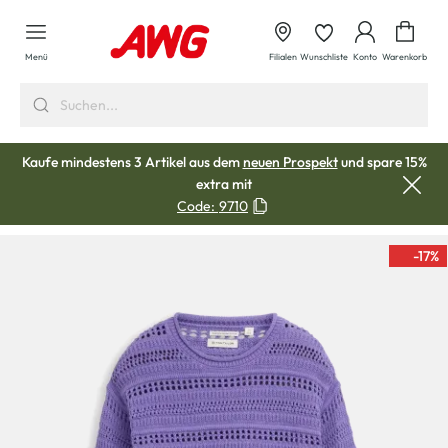
alt springen
Waren
Menü
Filialen
Wunschliste
Konto
Warenkorb
Kaufe mindestens 3 Artikel aus dem
neuen Prospekt
und spare 15%
extra mit
Code:
9710
-17
%