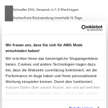
Schneller DHL Versand: in 1–3 Werktagen
Kostenfreie Rücksendung innerhalb 14 Tage
Kostenlose Filiallieferung in Ihre Wunschfiliale
Wir freuen uns, dass Sie sich für AWG Mode
Zur Wunschliste hinzufügen
entschieden haben!
Wir möchten Ihnen das bestmögliche Shoppingerlebnis
bieten. Cookies und andere Technologien tragen dazu
Jungen T-Shirt im Oversized Fit
bei, dass die Webseite zuverlässig funktioniert, wir die
Performance im Auge haben und Ihnen personalisierte
Cooles Jungen-T-Shirt im Oversized Fit von Tom Tailor
Werbung einspielen können. Damit dies funktioniert,
Verschiedene Prints für einen trendigen Look
müssen Daten über unsere Nutzer, wie und auf welchen
Weicher Rundhalsausschnitt mit leicht überschnittenen
Geräten sie unser Angebot nutzen, gespeichert werden.
Schulternähten
Technisch notwendige Cookies, die zwingend für die
Aus weichem Single-Jersey-Stoff für angenehmen
Bereitstellung der Funktionen der Webseite benötigt
Tragekomfort