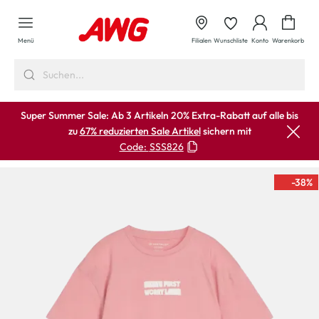
alt springen
Waren
Menü
Filialen
Wunschliste
Konto
Warenkorb
Super Summer Sale: Ab 3 Artikeln 20% Extra-Rabatt auf alle bis
zu
67% reduzierten Sale Artikel
sichern mit
Code:
SSS826
-38
%