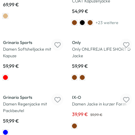
COAT Kapuzenjacke
69,99 €
54,99 €
+23 weitere
Neu
Neu
Grinario Sports
Only
Damen Softshelljacke mit
Only ONLFREJA LIFE SHORT D
Kapuze
Jacke
59,99 €
59,99 €
-33
%
Neu
Neu
Grinario Sports
IX-O
Damen Regenjacke mit
Damen Jacke in kurzer Form
Packbeutel
39,99 €
59,99 €
59,99 €
-20
%