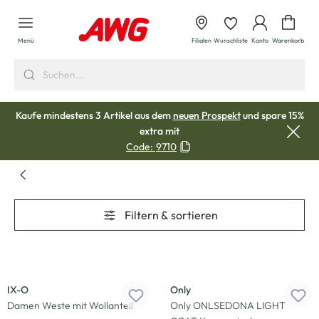
alt springen
Waren
Menü
Filialen
Wunschliste
Konto
Warenkorb
Kaufe mindestens 3 Artikel aus dem
neuen Prospekt
und spare 15%
extra mit
Code:
9710
Filtern & sortieren
Neu
Neu
IX-O
Only
Damen Weste mit Wollanteil
Only ONLSEDONA LIGHT