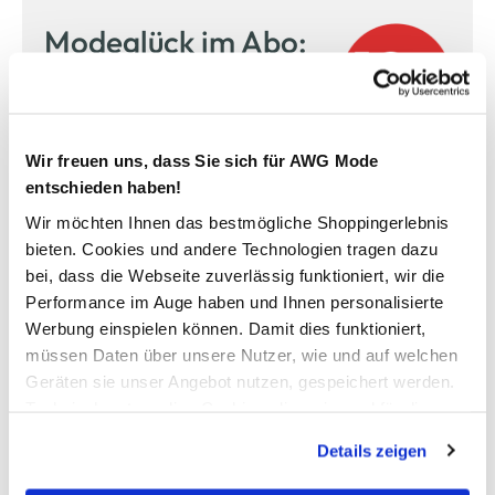
Modeglück im Abo:
unser Newsletter
Jetzt anmelden und einen
10% Gutschein
für Ihren nächsten
Wir freuen uns, dass Sie sich für AWG Mode
Einkauf in unserem Online-Shop sichern.
entschieden haben!
Ihre E-Mail Adresse:
Wir möchten Ihnen das bestmögliche Shoppingerlebnis
bieten. Cookies und andere Technologien tragen dazu
bei, dass die Webseite zuverlässig funktioniert, wir die
Performance im Auge haben und Ihnen personalisierte
Jetzt anmelden
Werbung einspielen können. Damit dies funktioniert,
müssen Daten über unsere Nutzer, wie und auf welchen
Ich möchte mich zum AWG Newsletter anmelden. Die Einwilligung kann ich
jederzeit durch einen Klick auf den Abmeldelink im Newsletter widerrufen. Ich
Geräten sie unser Angebot nutzen, gespeichert werden.
habe die
Datenschutzerklärung
gelesen.
Technisch notwendige Cookies, die zwingend für die
Bereitstellung der Funktionen der Webseite benötigt
Details zeigen
werden, werden bei der Nutzung der Webseite auf jeden
Fall gesetzt. Cookies von Drittanbietern für Analyse- oder