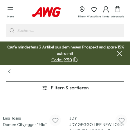
alt springen
Waren
Menü
Filialen
Wunschliste
Konto
Warenkorb
Kaufe mindestens 3 Artikel aus dem
neuen Prospekt
und spare 15%
extra mit
Code:
9710
Filtern & sortieren
Neu
Neu
Lisa Tossa
JDY
Damen Cityjogger "Mia"
JDY GEGGO LIFE NEW LONG