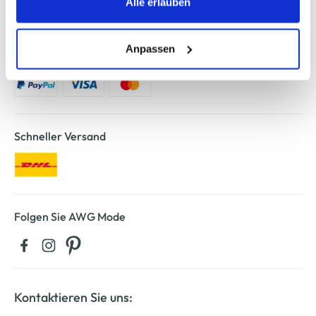
Alle erlauben
entsprechende "Häkchen" setzen und auf "Auswahl
erlauben" bzw. "Alle erlauben" klicken. Mehr dazu
(einschließlich der Möglichkeit, die Einwilligungserklärung
Anpassen
Sicher bezahlen
zu ändern oder zu widerrufen) erfahren Sie in unserem
Cookie-Hinweis
bzw. der
Datenschutzerklärung
.
Schneller Versand
Folgen Sie AWG Mode
Kontaktieren Sie uns: