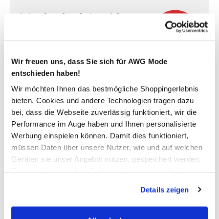
Modeglück im Abo:
unser Newsletter
Wir freuen uns, dass Sie sich für AWG Mode
Jetzt anmelden und einen
10% Gutschein
für Ihren nächsten
entschieden haben!
Einkauf in unserem Online-Shop sichern.
Wir möchten Ihnen das bestmögliche Shoppingerlebnis
Ihre E-Mail Adresse:
bieten. Cookies und andere Technologien tragen dazu
bei, dass die Webseite zuverlässig funktioniert, wir die
Performance im Auge haben und Ihnen personalisierte
Werbung einspielen können. Damit dies funktioniert,
Jetzt anmelden
müssen Daten über unsere Nutzer, wie und auf welchen
Geräten sie unser Angebot nutzen, gespeichert werden.
Ich möchte mich zum AWG Newsletter anmelden. Die Einwilligung kann ich
jederzeit durch einen Klick auf den Abmeldelink im Newsletter widerrufen. Ich
Technisch notwendige Cookies, die zwingend für die
habe die
Datenschutzerklärung
gelesen.
Bereitstellung der Funktionen der Webseite benötigt
Details zeigen
werden, werden bei der Nutzung der Webseite auf jeden
Fall gesetzt. Cookies von Drittanbietern für Analyse- oder
Trackingzwecke werden nur dann aktiviert, wenn Sie das