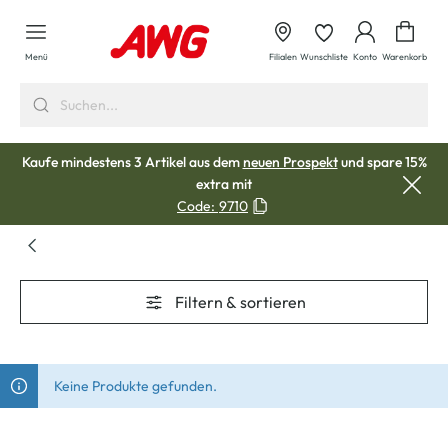
alt springen
Waren
Menü
Filialen
Wunschliste
Konto
Warenkorb
Kaufe mindestens 3 Artikel aus dem
neuen Prospekt
und spare 15%
extra mit
Code:
9710
Filtern & sortieren
Keine Produkte gefunden.