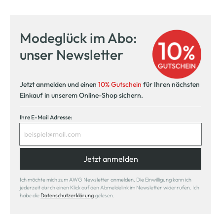
Modeglück im Abo:
unser Newsletter
Jetzt anmelden und einen
10% Gutschein
für Ihren nächsten
Einkauf in unserem Online-Shop sichern.
Ihre E-Mail Adresse:
Jetzt anmelden
Ich möchte mich zum AWG Newsletter anmelden. Die Einwilligung kann ich
jederzeit durch einen Klick auf den Abmeldelink im Newsletter widerrufen. Ich
habe die
Datenschutzerklärung
gelesen.