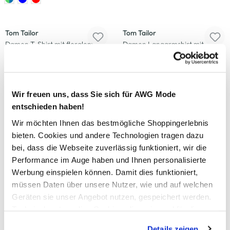
-17
%
Tom Tailor
Tom Tailor
Damen T-Shirt mit floralem
Damen Langarmshirt mit
Print
Streifen
14,99 €
25,99 €
17,99 €
Wir freuen uns, dass Sie sich für AWG Mode
entschieden haben!
-25
%
Wir möchten Ihnen das bestmögliche Shoppingerlebnis
Tom Tailor
Tom Tailor
bieten. Cookies und andere Technologien tragen dazu
Damen Shirt mit kurzen Ärmeln
Damen T-Shirt mit Blumenprint
bei, dass die Webseite zuverlässig funktioniert, wir die
14,99 €
17,99 €
19,99 €
Performance im Auge haben und Ihnen personalisierte
Werbung einspielen können. Damit dies funktioniert,
+4 weitere
müssen Daten über unsere Nutzer, wie und auf welchen
-25
%
Geräten sie unser Angebot nutzen, gespeichert werden.
Technisch notwendige Cookies, die zwingend für die
Tom Tailor
Tom Tailor
Damen T-Shirt mit floralem
Damen T-Shirt mit Blumenprint
Bereitstellung der Funktionen der Webseite benötigt
Details zeigen