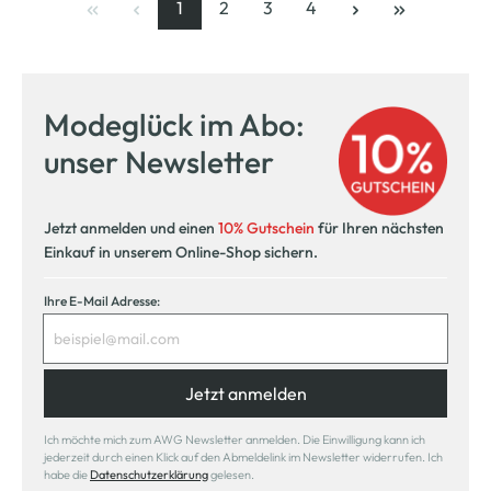
1
2
3
4
Seite
, aktuelle Seite
Seite
Seite
Seite
Modeglück im Abo:
unser Newsletter
Jetzt anmelden und einen
10% Gutschein
für Ihren nächsten
Einkauf in unserem Online-Shop sichern.
Ihre E-Mail Adresse:
Jetzt anmelden
Ich möchte mich zum AWG Newsletter anmelden. Die Einwilligung kann ich
jederzeit durch einen Klick auf den Abmeldelink im Newsletter widerrufen. Ich
habe die
Datenschutzerklärung
gelesen.