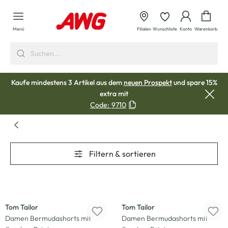
alt springen
Waren
Menü
Filialen
Wunschliste
Konto
Warenkorb
Kaufe mindestens 3 Artikel aus dem
neuen Prospekt
und spare 15%
extra mit
Code:
9710
Filtern & sortieren
-30
%
-30
%
Tom Tailor
Tom Tailor
Damen Bermudashorts mit
Damen Bermudashorts mit