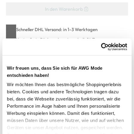
In den Warenkorb
Schneller DHL Versand: in 1–3 Werktagen
Kostenfreie Rücksendung innerhalb 14 Tage
Kostenlose Filiallieferung in Ihre Wunschfiliale
Wir freuen uns, dass Sie sich für AWG Mode
Zur Wunschliste hinzufügen
entschieden haben!
Wir möchten Ihnen das bestmögliche Shoppingerlebnis
bieten. Cookies und andere Technologien tragen dazu
Damen Pullover in Ottoman Ripp
bei, dass die Webseite zuverlässig funktioniert, wir die
Performance im Auge haben und Ihnen personalisierte
Werbung einspielen können. Damit dies funktioniert,
modischer Pullover von Tom Tailor
müssen Daten über unsere Nutzer, wie und auf welchen
runder Ausschnitt mit Rollkante
Geräten sie unser Angebot nutzen, gespeichert werden.
Ottoman Ripp allover