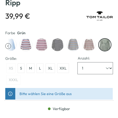
Ripp
39,99 €
Farbe
Grün
Anzahl:
Größe:
XS
S
M
L
XL
XXL
XXXL
Bitte wählen Sie eine Größe aus
Verfügbar