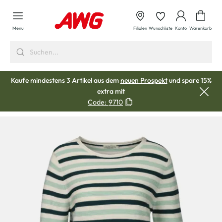
alt springen
Waren
Menü
Filialen
Wunschliste
Konto
Warenkorb
Kaufe mindestens 3 Artikel aus dem
neuen Prospekt
und spare 15%
extra mit
Code:
9710