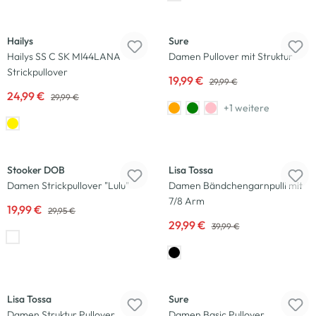
-17
%
-33
%
Hailys
Sure
Hailys SS C SK MI44LANA
Damen Pullover mit Struktur
Strickpullover
19,99 €
29,99 €
24,99 €
29,99 €
+1 weitere
-33
%
-25
%
Stooker DOB
Lisa Tossa
Damen Strickpullover "Lulu"
Damen Bändchengarnpulli mit
7/8 Arm
19,99 €
29,95 €
29,99 €
39,99 €
-17
%
-20
%
Lisa Tossa
Sure
Damen Struktur Pullover
Damen Basic Pullover