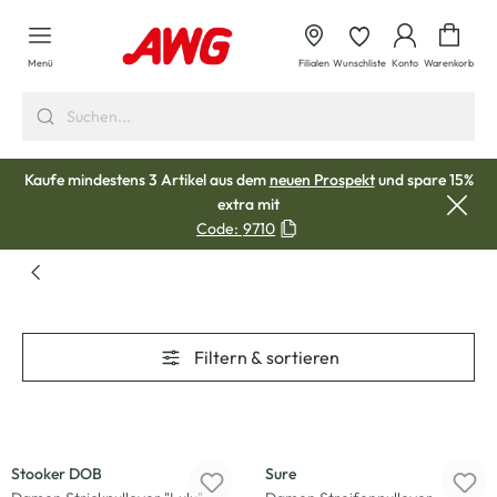
alt springen
Waren
Menü
Filialen
Wunschliste
Konto
Warenkorb
Kaufe mindestens 3 Artikel aus dem
neuen Prospekt
und spare 15%
extra mit
Code:
9710
Filtern & sortieren
-33
%
-17
%
Stooker DOB
Sure