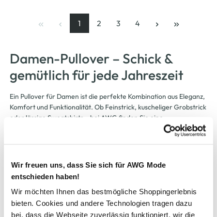
1
2
3
4
Seite
, aktuelle Seite
Seite
Seite
Seite
Damen-Pullover – Schick &
gemütlich für jede Jahreszeit
Ein Pullover für Damen ist die perfekte Kombination aus Eleganz,
Komfort und Funktionalität. Ob Feinstrick, kuscheliger Grobstrick
oder lässige Sweatshirts – bei AWG finden Sie eine
umfangreiche Auswahl an modernen Damen-Pullovern, die nicht
nur warmhalten, sondern auch modische Statements setzen.
Wir freuen uns, dass Sie sich für AWG Mode
entschieden haben!
Damen-Pullover – Gemütlich, modisch & für jede Jahreszeit
Wir möchten Ihnen das bestmögliche Shoppingerlebnis
bieten. Cookies und andere Technologien tragen dazu
bei, dass die Webseite zuverlässig funktioniert, wir die