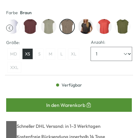
Farbe
Braun
Anzahl:
Größe:
MD
XS
S
M
L
XL
XXL
Verfügbar
In den Warenkorb
Schneller DHL Versand: in 1–3 Werktagen
Kostenfreie Rücksendung innerhalb 14 Tage