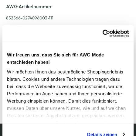
AWG Artikelnummer
852566-0274096003-111
Material
Außenmaterial:
5% Elasthan
, 5% Metallfasern=Lurex
, 8%
Polyester
, 82% Viskose
Wir freuen uns, dass Sie sich für AWG Mode
entschieden haben!
Wir möchten Ihnen das bestmögliche Shoppingerlebnis
Pflegehinweise
bieten. Cookies und andere Technologien tragen dazu
bei, dass die Webseite zuverlässig funktioniert, wir die
Performance im Auge haben und Ihnen personalisierte
Werbung einspielen können. Damit dies funktioniert,
müssen Daten über unsere Nutzer, wie und auf welchen
Details zur Produktsicherheit anzeigen
Geräten sie unser Angebot nutzen, gespeichert werden.
Technisch notwendige Cookies, die zwingend für die
Bereitstellung der Funktionen der Webseite benötigt
Kostenfreie Rücksendung
Details zeigen