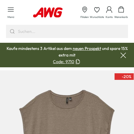
alt springen
Waren
Menü
Filialen
Wunschliste
Konto
Warenkorb
Kaufe mindestens 3 Artikel aus dem
neuen Prospekt
und spare 15%
extra mit
Code:
9710
-20
%