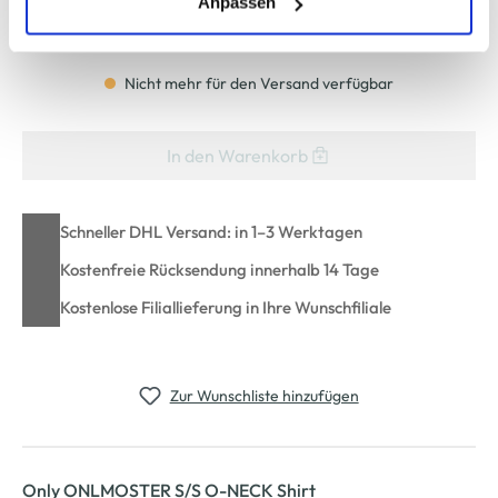
(einschließlich der Möglichkeit, die Einwilligungserklärung
Anpassen
Bitte wählen Sie eine Größe aus
zu ändern oder zu widerrufen) erfahren Sie in unserem
Cookie-Hinweis
bzw. der
Datenschutzerklärung
.
Nicht mehr für den Versand verfügbar
In den Warenkorb
Schneller DHL Versand: in 1–3 Werktagen
Kostenfreie Rücksendung innerhalb 14 Tage
Kostenlose Filiallieferung in Ihre Wunschfiliale
Zur Wunschliste hinzufügen
Only ONLMOSTER S/S O-NECK Shirt