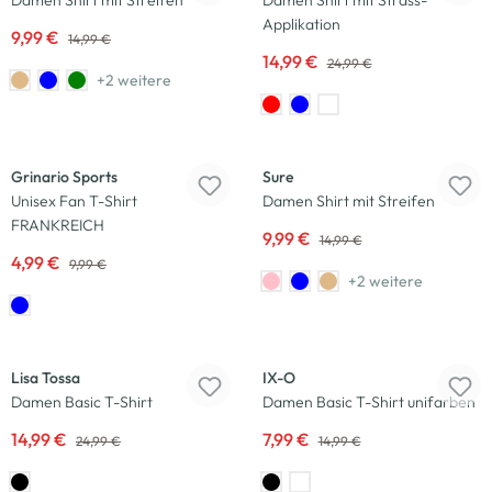
Damen Shirt mit Streifen
Damen Shirt mit Strass-
Applikation
9,99 €
14,99 €
14,99 €
24,99 €
+2 weitere
-50
%
-33
%
Grinario Sports
Sure
Unisex Fan T-Shirt
Damen Shirt mit Streifen
FRANKREICH
9,99 €
14,99 €
4,99 €
9,99 €
+2 weitere
-40
%
-47
%
Lisa Tossa
IX-O
Damen Basic T-Shirt
Damen Basic T-Shirt unifarben
14,99 €
7,99 €
24,99 €
14,99 €