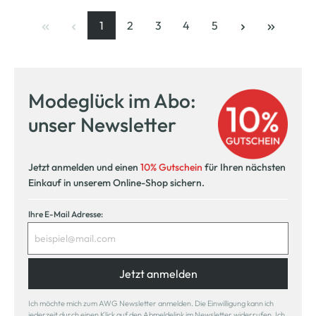
1
2
3
4
5
Seite
, aktuelle Seite
Seite
Seite
Seite
Seite
Modeglück im Abo:
unser Newsletter
Jetzt anmelden und einen
10% Gutschein
für Ihren nächsten
Einkauf in unserem Online-Shop sichern.
Ihre E-Mail Adresse:
Jetzt anmelden
Ich möchte mich zum AWG Newsletter anmelden. Die Einwilligung kann ich
jederzeit durch einen Klick auf den Abmeldelink im Newsletter widerrufen. Ich