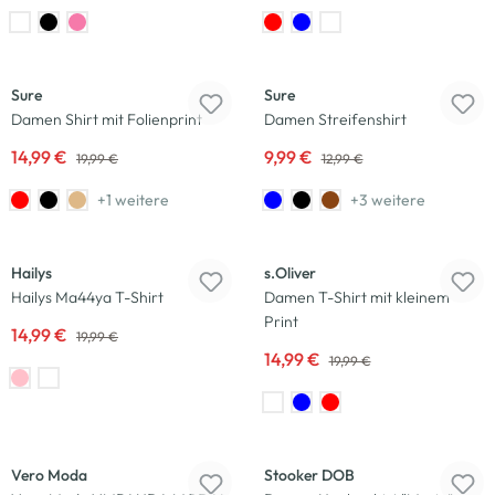
-25
%
-23
%
Sure
Sure
Damen Shirt mit Folienprint
Damen Streifenshirt
14,99 €
9,99 €
19,99 €
12,99 €
+1 weitere
+3 weitere
-25
%
-25
%
Hailys
s.Oliver
Hailys Ma44ya T-Shirt
Damen T-Shirt mit kleinem
Print
14,99 €
19,99 €
14,99 €
19,99 €
-35
%
-43
%
Vero Moda
Stooker DOB