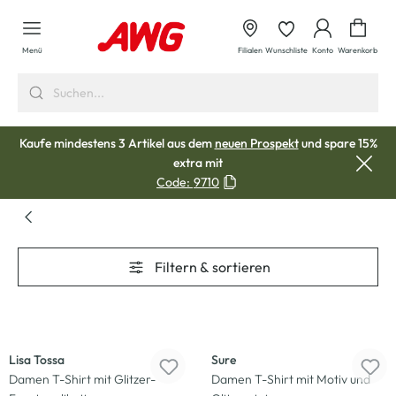
alt springen
Waren
Menü
Filialen
Wunschliste
Konto
Warenkorb
Kaufe mindestens 3 Artikel aus dem
neuen Prospekt
und spare 15%
extra mit
Code:
9710
Filtern & sortieren
-20
%
-40
%
Lisa Tossa
Sure
Damen T-Shirt mit Glitzer-
Damen T-Shirt mit Motiv und