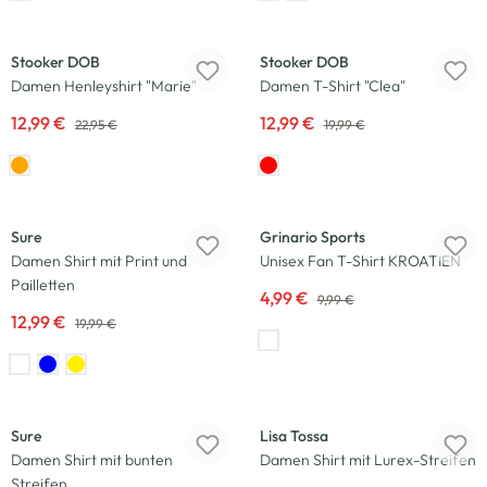
-43
%
-35
%
Stooker DOB
Stooker DOB
Damen Henleyshirt "Marie"
Damen T-Shirt "Clea"
12,99 €
12,99 €
22,95 €
19,99 €
-35
%
-50
%
Sure
Grinario Sports
Damen Shirt mit Print und
Unisex Fan T-Shirt KROATIEN
Pailletten
4,99 €
9,99 €
12,99 €
19,99 €
-25
%
-33
%
Sure
Lisa Tossa
Damen Shirt mit bunten
Damen Shirt mit Lurex-Streifen
Streifen