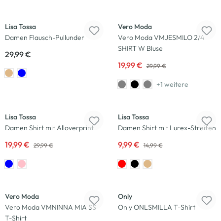
Neu
-33
%
Lisa Tossa
Vero Moda
Damen Flausch-Pullunder
Vero Moda VMJESMILO 2/4
SHIRT W Bluse
29,99 €
19,99 €
29,99 €
+1 weitere
-33
%
-33
%
Lisa Tossa
Lisa Tossa
Damen Shirt mit Alloverprint
Damen Shirt mit Lurex-Streifen
19,99 €
9,99 €
29,99 €
14,99 €
-32
%
-35
%
Vero Moda
Only
Vero Moda VMNINNA MIA SS
Only ONLSMILLA T-Shirt
T-Shirt