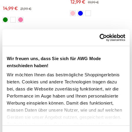
12,99 €
19,99 €
14,99 €
21,99 €
-32
%
-35
%
Vero Moda
Tom Tailor
Vero Moda VMNINNA MIA SS
Damen T-Shirt mit
T-Shirt
Streifenmuster
Wir freuen uns, dass Sie sich für AWG Mode
14,99 €
14,99 €
21,99 €
22,99 €
entschieden haben!
Wir möchten Ihnen das bestmögliche Shoppingerlebnis
-50
%
-33
%
bieten. Cookies und andere Technologien tragen dazu
bei, dass die Webseite zuverlässig funktioniert, wir die
Grinario Sports
Lisa Tossa
Performance im Auge haben und Ihnen personalisierte
Unisex Fan T-Shirt TÜRKEI
Damen Shirt mit Alloverprint
Werbung einspielen können. Damit dies funktioniert,
4,99 €
19,99 €
müssen Daten über unsere Nutzer, wie und auf welchen
9,99 €
29,99 €
Geräten sie unser Angebot nutzen, gespeichert werden.
Technisch notwendige Cookies, die zwingend für die
-17
%
-35
%
Bereitstellung der Funktionen der Webseite benötigt