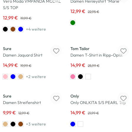
Vero Moda VMPANDA MODAL
Damen Henleyshirt "Marie"
S/S TOP
12,99 €
22,95 €
12,99 €
19,99 €
+4 weitere
-25
%
-42
%
Sure
Tom Tailor
Damen Jaquard Shirt
Damen T-Shirt in Ripp-Optik
14,99 €
14,99 €
19,99 €
25,99 €
+2 weitere
-23
%
-32
%
Sure
Only
Damen Streifenshirt
Only ONLKITA S/S PEARL Top
9,99 €
14,99 €
12,99 €
21,99 €
+3 weitere