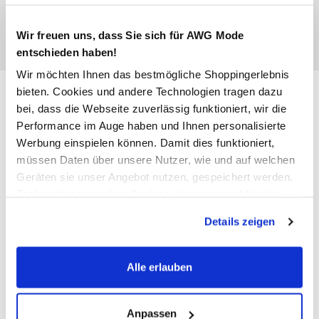
Wir freuen uns, dass Sie sich für AWG Mode
entschieden haben!
Wir möchten Ihnen das bestmögliche Shoppingerlebnis
Only ONLKITA S/S PEARL Top
bieten. Cookies und andere Technologien tragen dazu
bei, dass die Webseite zuverlässig funktioniert, wir die
14,99 €
Performance im Auge haben und Ihnen personalisierte
Werbung einspielen können. Damit dies funktioniert,
Ursprünglicher Preis:
21,99 €
müssen Daten über unsere Nutzer, wie und auf welchen
Geräten sie unser Angebot nutzen, gespeichert werden.
Farbe
Blau
Technisch notwendige Cookies, die zwingend für die
Bereitstellung der Funktionen der Webseite benötigt
Details zeigen
werden, werden bei der Nutzung der Webseite auf jeden
Fall gesetzt. Cookies von Drittanbietern für Analyse- oder
Anzahl:
Größe:
Trackingzwecke werden nur dann aktiviert, wenn Sie das
Alle erlauben
entsprechende "Häkchen" setzen und auf "Auswahl
XS
S
M
L
XL
erlauben" bzw. "Alle erlauben" klicken. Mehr dazu
(einschließlich der Möglichkeit, die Einwilligungserklärung
Anpassen