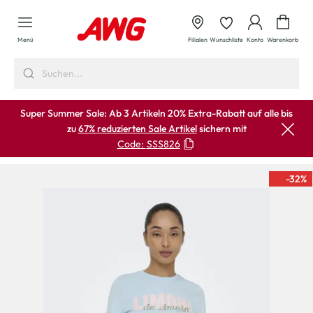
alt springen
Waren
Menü
Filialen
Wunschliste
Konto
Warenkorb
Super Summer Sale: Ab 3 Artikeln 20% Extra-Rabatt auf alle bis
zu
67% reduzierten Sale Artikel
sichern mit
Code:
SSS826
-32
%