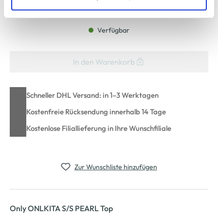
Bitte wählen Sie eine Größe aus
zu ändern oder zu widerrufen) erfahren Sie in unserem
Cookie-Hinweis
bzw. der
Datenschutzerklärung
.
Verfügbar
In den Warenkorb
Schneller DHL Versand: in 1–3 Werktagen
Kostenfreie Rücksendung innerhalb 14 Tage
Kostenlose Filiallieferung in Ihre Wunschfiliale
Zur Wunschliste hinzufügen
Only ONLKITA S/S PEARL Top