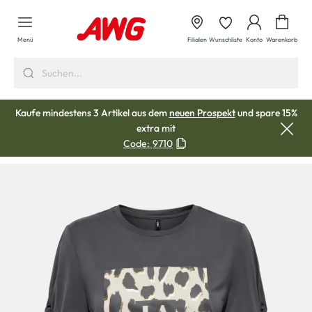
alt springen
Waren
Menü
Filialen
Wunschliste
Konto
Warenkorb
Kaufe mindestens 3 Artikel aus dem
neuen Prospekt
und spare 15%
extra mit
Code:
9710