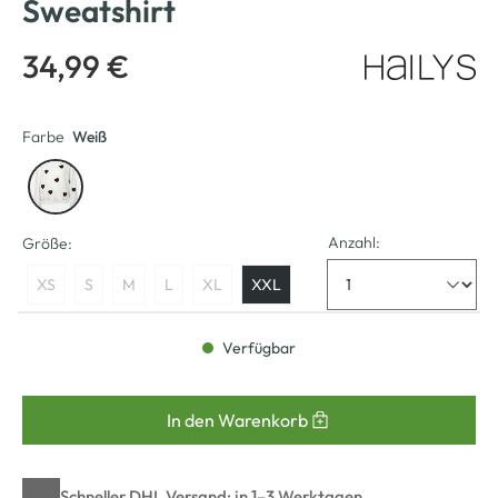
Sweatshirt
34,99 €
Farbe
Weiß
Anzahl:
Größe:
XS
S
M
L
XL
XXL
Verfügbar
In den Warenkorb
Schneller DHL Versand: in 1–3 Werktagen