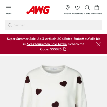
alt springen
Waren
Menü
Filialen
Wunschliste
Konto
Warenkorb
Super Summer Sale: Ab 3 Artikeln 20% Extra-Rabatt auf alle bis
zu
67% reduzierten Sale Artikel
sichern mit
Code:
SSS826