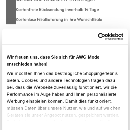
Kostenfreie Rücksendung innerhalb 14 Tage
Kostenlose Filiallieferung in Ihre Wunschfiliale
Zur Wunschliste hinzufügen
Wir freuen uns, dass Sie sich für AWG Mode
entschieden haben!
Hailys LS C SW RU44BY Sweatshirt
Wir möchten Ihnen das bestmögliche Shoppingerlebnis
bieten. Cookies und andere Technologien tragen dazu
cooles Sweatshirt von Hailys
bei, dass die Webseite zuverlässig funktioniert, wir die
mit Rundhals-Ausschnitt
Performance im Auge haben und Ihnen personalisierte
überschnittene Ärmel
Werbung einspielen können. Damit dies funktioniert,
vorne mit Herz-Applikation
müssen Daten über unsere Nutzer, wie und auf welchen
hinten unifarbig
Bündchen an den Ärmeln und am Saum
Geräten sie unser Angebot nutzen, gespeichert werden.
kurze, legere Schnittform
Technisch notwendige Cookies, die zwingend für die
für Ihren unkomplizierten Freizeitlook
Bereitstellung der Funktionen der Webseite benötigt