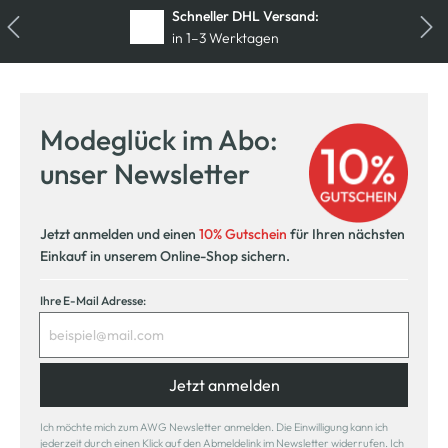
Schneller DHL Versand:
in 1–3 Werktagen
Kostenfreie Rücksendung
innerhalb 14 Tage
Modeglück im Abo:
Kostenlose Filiallieferung
unser Newsletter
in Ihre Wunschfiliale
Jetzt anmelden und einen
10% Gutschein
für Ihren nächsten
Einkauf in unserem Online-Shop sichern.
Ihre E-Mail Adresse:
Jetzt anmelden
Ich möchte mich zum AWG Newsletter anmelden. Die Einwilligung kann ich
jederzeit durch einen Klick auf den Abmeldelink im Newsletter widerrufen. Ich