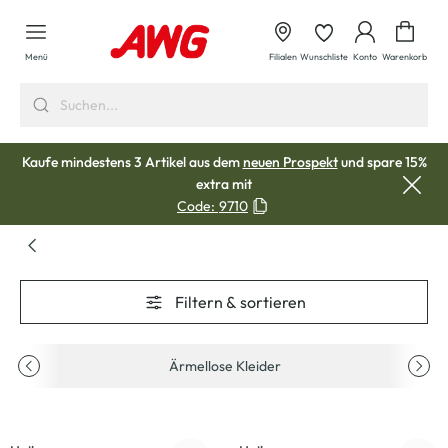
alt springen
Waren
Menü
Filialen
Wunschliste
Konto
Warenkorb
Kaufe mindestens 3 Artikel aus dem
neuen Prospekt
und spare 15%
extra mit
Code:
9710
Filtern & sortieren
Ärmellose Kleider
-43
%
-43
%