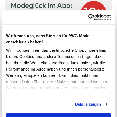
Modeglück im Abo:
unser Newsletter
Jetzt anmelden und einen
10% Gutschein
für Ihren nächsten
Einkauf in unserem Online-Shop sichern.
Wir freuen uns, dass Sie sich für AWG Mode
entschieden haben!
Ihre E-Mail Adresse:
Wir möchten Ihnen das bestmögliche Shoppingerlebnis
bieten. Cookies und andere Technologien tragen dazu
bei, dass die Webseite zuverlässig funktioniert, wir die
Performance im Auge haben und Ihnen personalisierte
Jetzt anmelden
Werbung einspielen können. Damit dies funktioniert,
Ich möchte mich zum AWG Newsletter anmelden. Die Einwilligung kann ich
müssen Daten über unsere Nutzer, wie und auf welchen
jederzeit durch einen Klick auf den Abmeldelink im Newsletter widerrufen. Ich
Geräten sie unser Angebot nutzen, gespeichert werden.
habe die
Datenschutzerklärung
gelesen.
Technisch notwendige Cookies, die zwingend für die
Bereitstellung der Funktionen der Webseite benötigt
Details zeigen
werden, werden bei der Nutzung der Webseite auf jeden
Fall gesetzt. Cookies von Drittanbietern für Analyse- oder