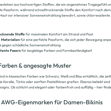
bestehen aus hochwertigen Stoffen, die ein angenehmes Tragegefühl und
kte Passform, während schnelltrocknende Stoffe den Komfort nach de
 Haut vor intensiver Sonneneinstrahlung bewahrt, sowie chlorresistente
ocknende Stoffe
für maximalen Komfort am Strand und Pool
e Materialien
für eine perfekte Passform, die sich jeder Bewegung anpa
z
gegen schädliche Sonneneinstrahlung
stente Fasern
für langlebige Farben und Formbeständigkeit
e Farben & angesagte Muster
sind in klassischen Farben wie Schwarz, Weiß und Blau erhältlich, die zei
 Koralle, Türkis oder sanften Pastelltönen greifen. Ebenso beliebt sind v
signs. Ob schlicht und elegant oder farbenfroh und auffällig – hier find
e AWG-Eigenmarken für Damen-Bikinis