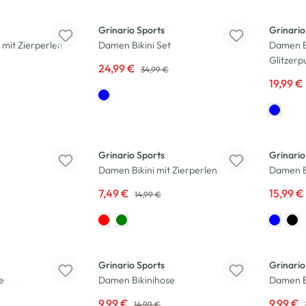
-29
%
-43
%
Grinario Sports
Grinario
 mit Zierperlen
Damen Bikini Set
Damen Bi
Glitzerp
24,99 €
34,99 €
19,99 €
-50
%
-20
%
Grinario Sports
Grinario
Damen Bikini mit Zierperlen
Damen Bi
7,49 €
15,99 €
14,99 €
-33
%
-33
%
Grinario Sports
Grinario
e
Damen Bikinihose
Damen B
9,99 €
9,99 €
14,99 €