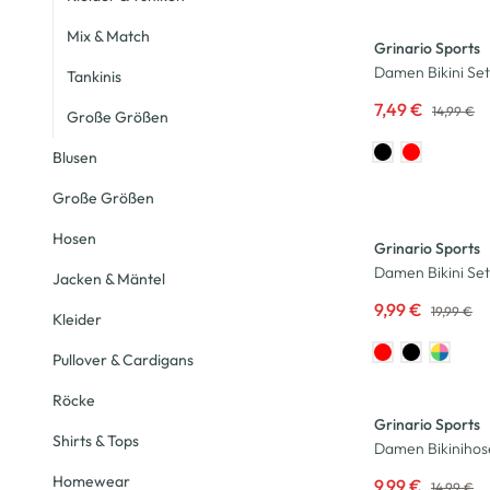
-50
%
Mix & Match
Grinario Sports
Damen Bikini Set
Tankinis
7,49 €
14,99 €
Große Größen
Blusen
Große Größen
-50
%
Hosen
Grinario Sports
Damen Bikini Set
Jacken & Mäntel
9,99 €
19,99 €
Kleider
Pullover & Cardigans
-33
%
Röcke
Grinario Sports
Shirts & Tops
Damen Bikinihos
Homewear
9,99 €
14,99 €