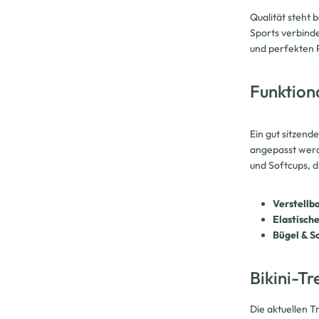
Qualität steht 
Sports verbinde
und perfekten 
Funktiona
Ein gut sitzend
angepasst werde
und Softcups, 
Verstellb
Elastisch
Bügel & S
Bikini-Tr
Die aktuellen T