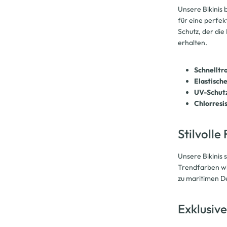
Unsere Bikinis 
für eine perfe
Schutz, der die
erhalten.
Schnelltr
Elastisch
UV-Schut
Chlorresi
Stilvoll
Unsere Bikinis 
Trendfarben wie
zu maritimen De
Exklusiv