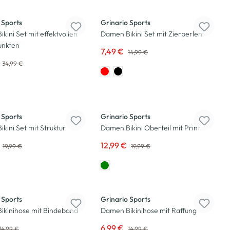
-50
%
 Sports
Grinario Sports
kini Set mit effektvollen
Damen Bikini Set mit Zierperlen
unkten
7,49 €
14,99 €
34,99 €
-35
%
 Sports
Grinario Sports
kini Set mit Struktur
Damen Bikini Oberteil mit Print
12,99 €
19,99 €
19,99 €
-53
%
 Sports
Grinario Sports
ikinihose mit Bindeband
Damen Bikinihose mit Raffung
6,99 €
14,99 €
14,99 €