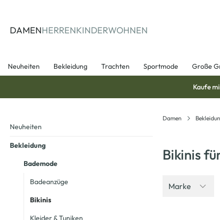
springen
Zur Hauptnavigation springen
DAMEN
HERREN
KINDER
WOHNEN
Neuheiten
Bekleidung
Trachten
Sportmode
Große G
Kaufe mi
Damen
Bekleidu
Neuheiten
Bekleidung
Bikinis f
Bademode
Badeanzüge
Marke
Bikinis
Kleider & Tuniken