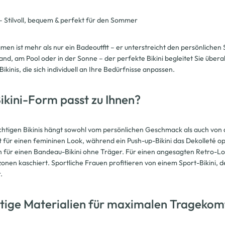
– Stilvoll, bequem & perfekt für den Sommer
Damen ist mehr als nur ein Badeoutfit – er unterstreicht den persönlichen
and, am Pool oder in der Sonne – der perfekte Bikini begleitet Sie über
kinis, die sich individuell an Ihre Bedürfnisse anpassen.
ikini-Form passt zu Ihnen?
chtigen Bikinis hängt sowohl vom persönlichen Geschmack als auch von der
 für einen femininen Look, während ein Push-up-Bikini das Dekolleté o
h für einen Bandeau-Bikini ohne Träger. Für einen angesagten Retro-Look 
onen kaschiert. Sportliche Frauen profitieren von einem Sport-Bikini, d
.
ige Materialien für maximalen Tragekom