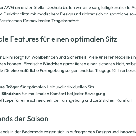
bei AWG an erster Stelle. Deshalb bieten wir eine sorgfältig kuratier
t Funktionalität mit modischem Design und richtet sich an sportliche so
Passformen für maximalen Tragekomfort.
le Features für einen optimalen Sitz
er Bikini sorgt für Wohlbefinden und Sicherheit. Viele unserer Modelle sin
n können. Elastische Bündchen garantieren einen sicheren Halt, selbst 
die für eine natürliche Formgebung sorgen und das Tragegefühl verbess
are Träger
für optimalen Halt und individuellen Sitz
e Bündchen
für maximalen Komfort bei jeder Bewegung
oftcups
für eine schmeichelnde Formgebung und zusätzlichen Komfort
ends der Saison
rends in der Bademode zeigen sich in aufregenden Designs und innovati