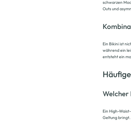
schwarzen Mode
Outs und asymm
Kombinat
Ein Bikini ist n
während ein lei
entsteht ein mo
Häufige
Welcher B
Ein High-Waist-
Geltung bringt.