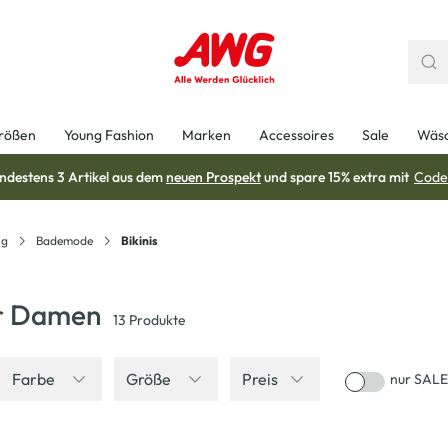
rößen
Young Fashion
Marken
Accessoires
Sale
Wäs
ndestens 3 Artikel aus dem
neuen Prospekt
und spare 15% extra mit
Code
ng
Bademode
Bikinis
ür Damen
13
Produkte
Farbe
Größe
Preis
nur SALE