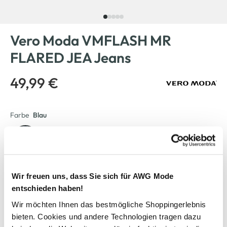
Vero Moda VMFLASH MR
FLARED JEA Jeans
49,99 €
Farbe
Blau
Anzahl:
Größe:
Wir freuen uns, dass Sie sich für AWG Mode
L/30
L/32
M/30
M/32
entschieden haben!
Wir möchten Ihnen das bestmögliche Shoppingerlebnis
S/30
S/32
XL/30
XL/32
bieten. Cookies und andere Technologien tragen dazu
XS/30
XS/32
XXL/30