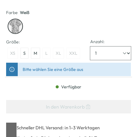
Farbe
Weiß
Anzahl:
Größe:
XS
S
M
L
XL
XXL
Bitte wählen Sie eine Größe aus
Verfügbar
In den Warenkorb
Schneller DHL Versand: in 1–3 Werktagen