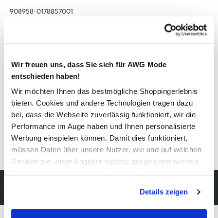
908958-0178857001
Material
Außenmaterial:
12% Leinen
, 22% Polyamid
, 66% Viskose
Wir freuen uns, dass Sie sich für AWG Mode
entschieden haben!
Pflegehinweise
Wir möchten Ihnen das bestmögliche Shoppingerlebnis
bieten. Cookies und andere Technologien tragen dazu
bei, dass die Webseite zuverlässig funktioniert, wir die
Performance im Auge haben und Ihnen personalisierte
Werbung einspielen können. Damit dies funktioniert,
Details zur Produktsicherheit anzeigen
müssen Daten über unsere Nutzer, wie und auf welchen
Geräten sie unser Angebot nutzen, gespeichert werden.
Technisch notwendige Cookies, die zwingend für die
Kostenfreie Rücksendung
Bereitstellung der Funktionen der Webseite benötigt
Details zeigen
innerhalb 14 Tage
werden, werden bei der Nutzung der Webseite auf jeden
Fall gesetzt. Cookies von Drittanbietern für Analyse- oder