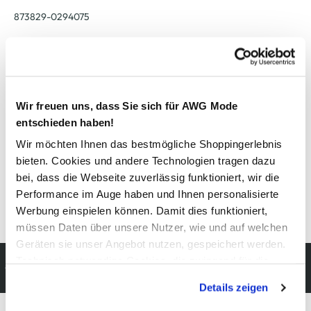
873829-0294075
Material
Außenmaterial:
5% Elasthan
, 95% Lyocell
Wir freuen uns, dass Sie sich für AWG Mode
entschieden haben!
Pflegehinweise
Wir möchten Ihnen das bestmögliche Shoppingerlebnis
bieten. Cookies und andere Technologien tragen dazu
bei, dass die Webseite zuverlässig funktioniert, wir die
Performance im Auge haben und Ihnen personalisierte
Details zur Produktsicherheit anzeigen
Werbung einspielen können. Damit dies funktioniert,
müssen Daten über unsere Nutzer, wie und auf welchen
Geräten sie unser Angebot nutzen, gespeichert werden.
Kostenfreie Rücksendung
Technisch notwendige Cookies, die zwingend für die
innerhalb 14 Tage
Bereitstellung der Funktionen der Webseite benötigt
Details zeigen
werden, werden bei der Nutzung der Webseite auf jeden
Fall gesetzt. Cookies von Drittanbietern für Analyse- oder