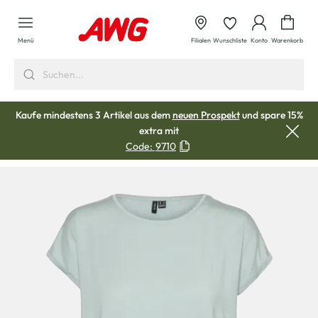
alt springen
Waren
Menü
Filialen
Wunschliste
Konto
Warenkorb
Kaufe mindestens 3 Artikel aus dem
neuen Prospekt
und spare 15%
extra mit
Code:
9710