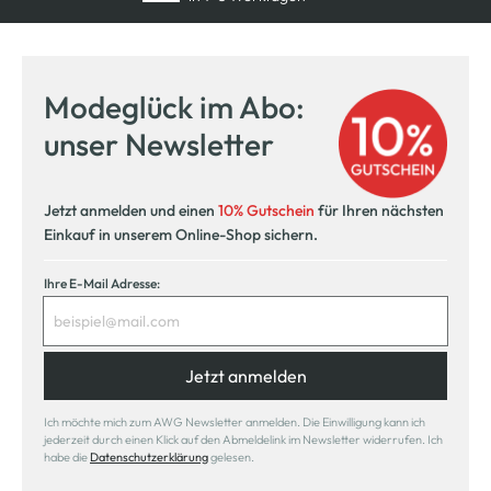
Kostenfreie Rücksendung
innerhalb 14 Tage
Modeglück im Abo:
Kostenlose Filiallieferung
unser Newsletter
in Ihre Wunschfiliale
Jetzt anmelden und einen
10% Gutschein
für Ihren nächsten
Einkauf in unserem Online-Shop sichern.
Ihre E-Mail Adresse:
Jetzt anmelden
Ich möchte mich zum AWG Newsletter anmelden. Die Einwilligung kann ich
jederzeit durch einen Klick auf den Abmeldelink im Newsletter widerrufen. Ich
habe die
Datenschutzerklärung
gelesen.