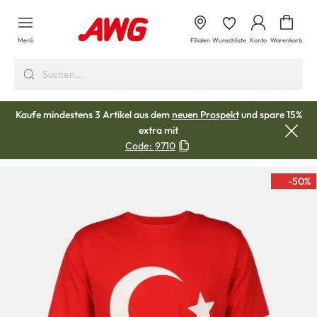
alt springen
Waren
Menü
Filialen
Wunschliste
Konto
Warenkorb
Kaufe mindestens 3 Artikel aus dem
neuen Prospekt
und spare 15%
extra mit
Code:
9710
-50
%