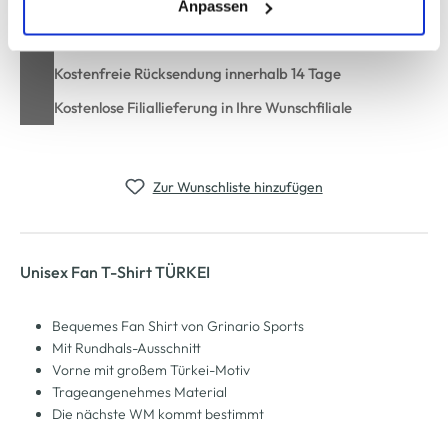
(einschließlich der Möglichkeit, die Einwilligungserklärung
Anpassen
zu ändern oder zu widerrufen) erfahren Sie in unserem
Schneller DHL Versand: in 1–3 Werktagen
Cookie-Hinweis
bzw. der
Datenschutzerklärung
.
Kostenfreie Rücksendung innerhalb 14 Tage
Kostenlose Filiallieferung in Ihre Wunschfiliale
Zur Wunschliste hinzufügen
Unisex Fan T-Shirt TÜRKEI
Bequemes Fan Shirt von Grinario Sports
Mit Rundhals-Ausschnitt
Vorne mit großem Türkei-Motiv
Trageangenehmes Material
Die nächste WM kommt bestimmt