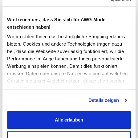
4,99 €
Ursprünglicher Preis:
9,99 €
Wir freuen uns, dass Sie sich für AWG Mode
entschieden haben!
Farbe
Rot
Wir möchten Ihnen das bestmögliche Shoppingerlebnis
bieten. Cookies und andere Technologien tragen dazu
bei, dass die Webseite zuverlässig funktioniert, wir die
Performance im Auge haben und Ihnen personalisierte
Anzahl:
Größe:
Werbung einspielen können. Damit dies funktioniert,
müssen Daten über unsere Nutzer, wie und auf welchen
XS
S
M
L
XL
XXL
Geräten sie unser Angebot nutzen, gespeichert werden.
Technisch notwendige Cookies, die zwingend für die
Bitte wählen Sie eine Größe aus
Bereitstellung der Funktionen der Webseite benötigt
Details zeigen
werden, werden bei der Nutzung der Webseite auf jeden
Verfügbar
Fall gesetzt. Cookies von Drittanbietern für Analyse- oder
Trackingzwecke werden nur dann aktiviert, wenn Sie das
Alle erlauben
entsprechende "Häkchen" setzen und auf "Auswahl
In den Warenkorb
erlauben" bzw. "Alle erlauben" klicken. Mehr dazu