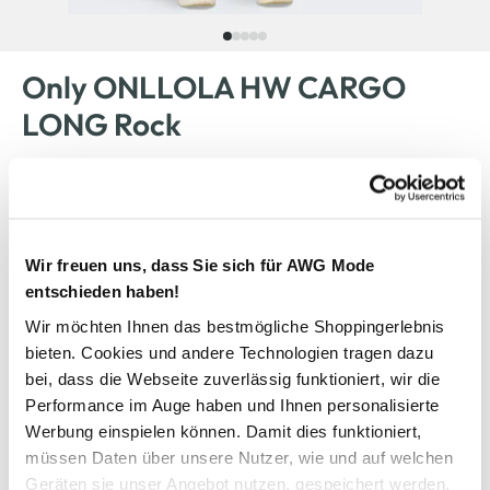
Only ONLLOLA HW CARGO
LONG Rock
19,99 €
Ursprünglicher Preis:
39,99 €
Wir freuen uns, dass Sie sich für AWG Mode
Farbe
Beige
entschieden haben!
Wir möchten Ihnen das bestmögliche Shoppingerlebnis
bieten. Cookies und andere Technologien tragen dazu
Anzahl:
Größe:
bei, dass die Webseite zuverlässig funktioniert, wir die
Performance im Auge haben und Ihnen personalisierte
XS
S
M
L
XL
Werbung einspielen können. Damit dies funktioniert,
müssen Daten über unsere Nutzer, wie und auf welchen
Verfügbar
Geräten sie unser Angebot nutzen, gespeichert werden.