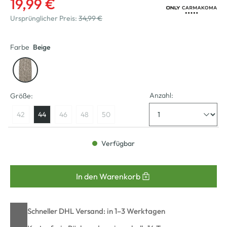
19,99 €
Ursprünglicher Preis:
34,99 €
Farbe
Beige
Anzahl:
Größe:
42
44
46
48
50
Verfügbar
In den Warenkorb
Schneller DHL Versand: in 1–3 Werktagen