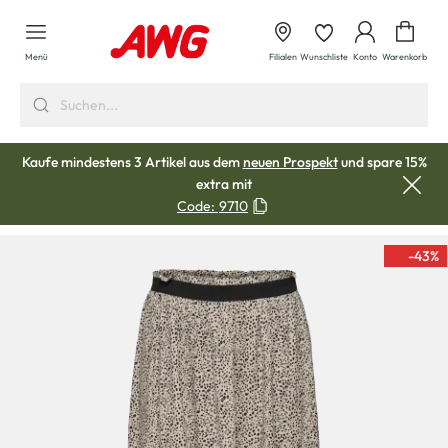
alt springen
Waren
Menü
Filialen
Wunschliste
Konto
Warenkorb
Kaufe mindestens 3 Artikel aus dem
neuen Prospekt
und spare 15%
extra mit
Code:
9710
-43
%