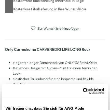
Kostenfreie Rücksendung innerhalb 14 Tage
Kostenlose Filiallieferung in Ihre Wunschfiliale
Zur Wunschliste hinzufügen
Only Carmakoma CARVENEDIG LIFE LONG Rock
eleganter langer Damenrock von ONLY CARMAKOMA
fließendes Design mit Allover-Print für einen femininen
Look
elastischer Taillenbund für eine bequeme und flexible
Passform
vielseitig kombinierbar – perfekt für jede Jahreszeit und
jeden Anlass
weiches und leichtes Material für hohen Tragekomfort den
ganzen Tag
Wir freuen uns, dass Sie sich für AWG Mode