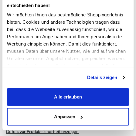
ein zeitloses Basic, das in keiner Garderobe fehlen darf
entschieden haben!
hier ist maximaler Komfort angesagt
Wir möchten Ihnen das bestmögliche Shoppingerlebnis
Herstellerartikelnummer: 15316019
bieten. Cookies und andere Technologien tragen dazu
bei, dass die Webseite zuverlässig funktioniert, wir die
AWG Artikelnummer
Performance im Auge haben und Ihnen personalisierte
Werbung einspielen können. Damit dies funktioniert,
910728-0177927001-1
müssen Daten über unsere Nutzer, wie und auf welchen
Geräten sie unser Angebot nutzen, gespeichert werden.
Material
Technisch notwendige Cookies, die zwingend für die
Bereitstellung der Funktionen der Webseite benötigt
Außenmaterial:
100% Viskose
Details zeigen
werden, werden bei der Nutzung der Webseite auf jeden
Fall gesetzt. Cookies von Drittanbietern für Analyse- oder
Pflegehinweise
Trackingzwecke werden nur dann aktiviert, wenn Sie das
Alle erlauben
entsprechende "Häkchen" setzen und auf "Auswahl
erlauben" bzw. "Alle erlauben" klicken. Mehr dazu
(einschließlich der Möglichkeit, die Einwilligungserklärung
Anpassen
zu ändern oder zu widerrufen) erfahren Sie in unserem
Cookie-Hinweis
bzw. der
Datenschutzerklärung
.
Details zur Produktsicherheit anzeigen