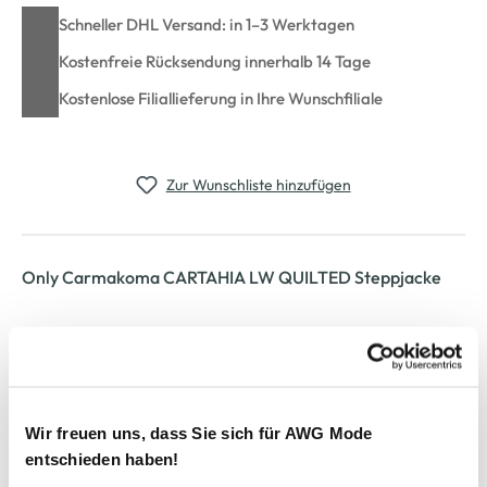
Schneller DHL Versand: in 1–3 Werktagen
Kostenfreie Rücksendung innerhalb 14 Tage
Kostenlose Filiallieferung in Ihre Wunschfiliale
Zur Wunschliste hinzufügen
Only Carmakoma CARTAHIA LW QUILTED Steppjacke
Leichte Damen Steppjacke von Only Carmakoma
Klassisches Steppmuster mit hoch geschlossenem Kragen
Praktische Seitentaschen mit Reißverschluss
Gefüttert mit synthetischen Fasern
Ideal für kühle Tage und vielseitig kombinierbar
Wir freuen uns, dass Sie sich für AWG Mode
Herstellerartikelnummer: 15352684
entschieden haben!