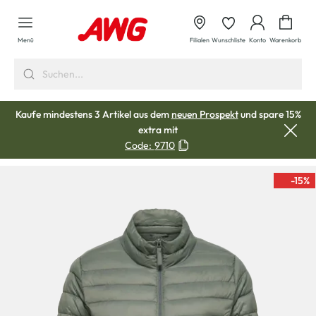
alt springen
Waren
Menü
Filialen
Wunschliste
Konto
Warenkorb
Kaufe mindestens 3 Artikel aus dem
neuen Prospekt
und spare 15%
extra mit
Code:
9710
-15
%