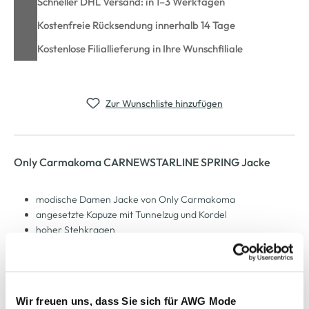
Schneller DHL Versand: in 1–3 Werktagen
Kostenfreie Rücksendung innerhalb 14 Tage
Kostenlose Filiallieferung in Ihre Wunschfiliale
Zur Wunschliste hinzufügen
Only Carmakoma CARNEWSTARLINE SPRING Jacke
modische Damen Jacke von Only Carmakoma
angesetzte Kapuze mit Tunnelzug und Kordel
hoher Stehkragen
durchgehender Reißverschluss, verdeckt durch Steg mit
Druckknöpfen
in der Taille mit Tunnelzug und Kordel
seitliche Eingriffstaschen mit Klappe und Knopf
Wir freuen uns, dass Sie sich für AWG Mode
an den Ärmeln mit breiter Manschette und Druckknopf