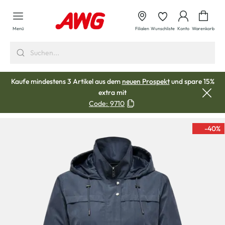
alt springen
Waren
Menü
Filialen
Wunschliste
Konto
Warenkorb
Kaufe mindestens 3 Artikel aus dem
neuen Prospekt
und spare 15%
extra mit
Code:
9710
-40
%