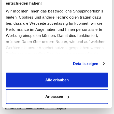
entschieden haben!
modisch und bequem für die Übergangszeit
Artikelnummer:15278695
Wir möchten Ihnen das bestmögliche Shoppingerlebnis
bieten. Cookies und andere Technologien tragen dazu
bei, dass die Webseite zuverlässig funktioniert, wir die
AWG Artikelnummer
Performance im Auge haben und Ihnen personalisierte
Werbung einspielen können. Damit dies funktioniert,
873563-0189778-11
müssen Daten über unsere Nutzer, wie und auf welchen
Geräten sie unser Angebot nutzen, gespeichert werden.
Material
Technisch notwendige Cookies, die zwingend für die
Außenmaterial:
8% Polyamid
, 92% Polyester
Bereitstellung der Funktionen der Webseite benötigt
Details zeigen
werden, werden bei der Nutzung der Webseite auf jeden
Fall gesetzt. Cookies von Drittanbietern für Analyse- oder
Pflegehinweise
Trackingzwecke werden nur dann aktiviert, wenn Sie das
Alle erlauben
entsprechende "Häkchen" setzen und auf "Auswahl
erlauben" bzw. "Alle erlauben" klicken. Mehr dazu
(einschließlich der Möglichkeit, die Einwilligungserklärung
Anpassen
zu ändern oder zu widerrufen) erfahren Sie in unserem
Details zur Produktsicherheit anzeigen
Cookie-Hinweis
bzw. der
Datenschutzerklärung
.