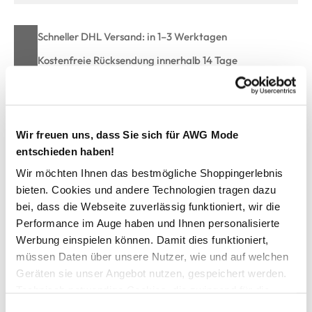
Schneller DHL Versand: in 1–3 Werktagen
Kostenfreie Rücksendung innerhalb 14 Tage
Kostenlose Filiallieferung in Ihre Wunschfiliale
Wir freuen uns, dass Sie sich für AWG Mode
Zur Wunschliste hinzufügen
entschieden haben!
Wir möchten Ihnen das bestmögliche Shoppingerlebnis
bieten. Cookies und andere Technologien tragen dazu
Hailys SS C TP LOVE YOU T-Shirt
bei, dass die Webseite zuverlässig funktioniert, wir die
Performance im Auge haben und Ihnen personalisierte
Schönes Damen T-Shirt von Hailys
Werbung einspielen können. Damit dies funktioniert,
Mit Rundhals-Ausschnitt
müssen Daten über unsere Nutzer, wie und auf welchen
Mit verschiedenen Motiven auf der Brust
Geräten sie unser Angebot nutzen, gespeichert werden.
Schmucksteine auf den Motiven
Technisch notwendige Cookies, die zwingend für die
Ein echter Hingucker mit Pfiff
Bereitstellung der Funktionen der Webseite benötigt