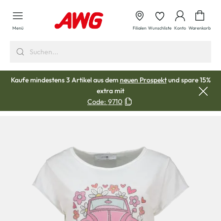
alt springen
Waren
Menü
Filialen
Wunschliste
Konto
Warenkorb
Kaufe mindestens 3 Artikel aus dem
neuen Prospekt
und spare 15%
extra mit
Code:
9710