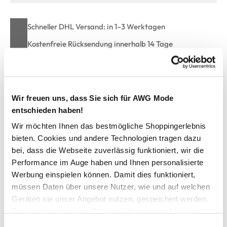
Schneller DHL Versand: in 1–3 Werktagen
Kostenfreie Rücksendung innerhalb 14 Tage
Kostenlose Filiallieferung in Ihre Wunschfiliale
Wir freuen uns, dass Sie sich für AWG Mode
Zur Wunschliste hinzufügen
entschieden haben!
Wir möchten Ihnen das bestmögliche Shoppingerlebnis
bieten. Cookies und andere Technologien tragen dazu
Hailys SS C TP LOVE YOU T-Shirt
bei, dass die Webseite zuverlässig funktioniert, wir die
Performance im Auge haben und Ihnen personalisierte
Schönes Damen T-Shirt von Hailys
Werbung einspielen können. Damit dies funktioniert,
Mit Rundhals-Ausschnitt
müssen Daten über unsere Nutzer, wie und auf welchen
Mit verschiedenen Motiven auf der Brust
Geräten sie unser Angebot nutzen, gespeichert werden.
Schmucksteine auf den Motiven
Technisch notwendige Cookies, die zwingend für die
Ein echter Hingucker mit Pfiff
Bereitstellung der Funktionen der Webseite benötigt