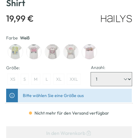
Shirt
19,99 €
Farbe
Weiß
Anzahl:
Größe:
XS
S
M
L
XL
XXL
Bitte wählen Sie eine Größe aus
Nicht mehr für den Versand verfügbar
In den Warenkorb