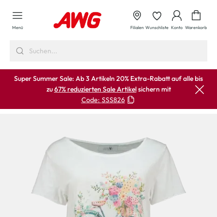
alt springen
Waren
Menü
Filialen
Wunschliste
Konto
Warenkorb
Super Summer Sale: Ab 3 Artikeln 20% Extra-Rabatt auf alle bis
zu
67% reduzierten Sale Artikel
sichern mit
Code:
SSS826