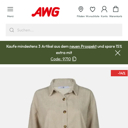
alt springen
Waren
Menü
Filialen
Wunschliste
Konto
Warenkorb
Kaufe mindestens 3 Artikel aus dem
neuen Prospekt
und spare 15%
extra mit
Code:
9710
-14
%