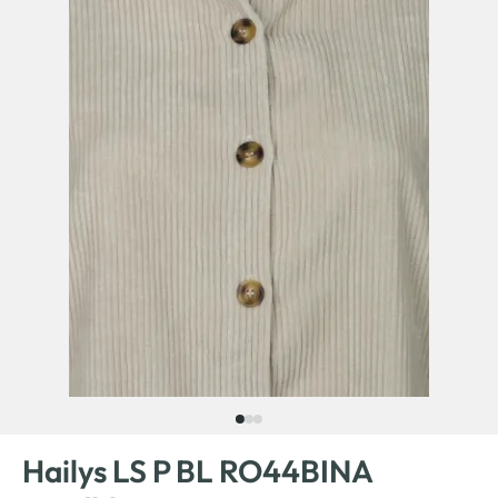
Hailys LS P BL RO44BINA