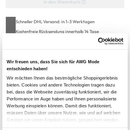
In den Warenkorb
Schneller DHL Versand: in 1–3 Werktagen
Kostenfreie Rücksendung innerhalb 14 Tage
Kostenlose Filiallieferung in Ihre Wunschfiliale
Wir freuen uns, dass Sie sich für AWG Mode
Zur Wunschliste hinzufügen
entschieden haben!
Wir möchten Ihnen das bestmögliche Shoppingerlebnis
bieten. Cookies und andere Technologien tragen dazu
Hailys LS P BL RO44BINA Cordbluse
bei, dass die Webseite zuverlässig funktioniert, wir die
Performance im Auge haben und Ihnen personalisierte
Modische Damenbluse aus Cord von Hailys
Werbung einspielen können. Damit dies funktioniert,
Durchgehende Knopfleiste
müssen Daten über unsere Nutzer, wie und auf welchen
Praktische Turn-up-Ärmel mit Fixierung
Geräten sie unser Angebot nutzen, gespeichert werden.
Länger geschnittene Form mit abgerundetem Saum
Technisch notwendige Cookies, die zwingend für die