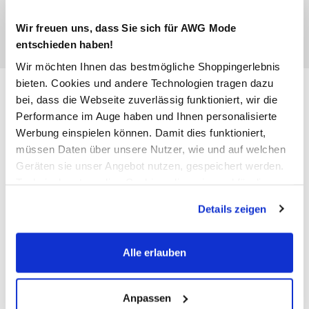
Wir freuen uns, dass Sie sich für AWG Mode
entschieden haben!
Wir möchten Ihnen das bestmögliche Shoppingerlebnis
bieten. Cookies und andere Technologien tragen dazu
Hailys FA44BIO Hose
bei, dass die Webseite zuverlässig funktioniert, wir die
Performance im Auge haben und Ihnen personalisierte
14,99 €
Werbung einspielen können. Damit dies funktioniert,
Ursprünglicher Preis:
19,99 €
müssen Daten über unsere Nutzer, wie und auf welchen
Geräten sie unser Angebot nutzen, gespeichert werden.
Technisch notwendige Cookies, die zwingend für die
Anzahl:
Größe:
Bereitstellung der Funktionen der Webseite benötigt
Details zeigen
XS
S
M
L
XL
XXL
werden, werden bei der Nutzung der Webseite auf jeden
Fall gesetzt. Cookies von Drittanbietern für Analyse- oder
Größenberater
Trackingzwecke werden nur dann aktiviert, wenn Sie das
Alle erlauben
entsprechende "Häkchen" setzen und auf "Auswahl
Bitte wählen Sie eine Größe aus
erlauben" bzw. "Alle erlauben" klicken. Mehr dazu
(einschließlich der Möglichkeit, die Einwilligungserklärung
Anpassen
Nicht mehr für den Versand verfügbar