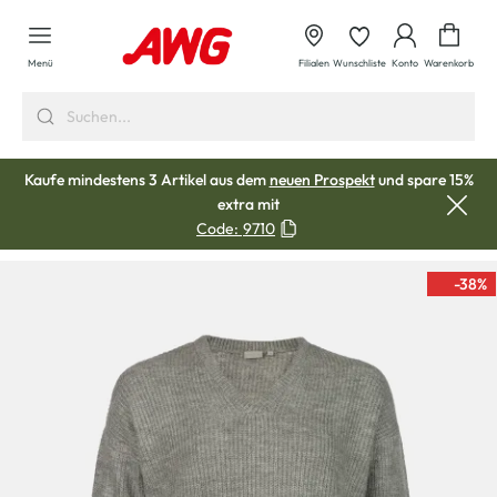
alt springen
Waren
Menü
Filialen
Wunschliste
Konto
Warenkorb
Kaufe mindestens 3 Artikel aus dem
neuen Prospekt
und spare 15%
extra mit
Code:
9710
-38
%