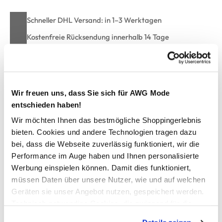
Schneller DHL Versand: in 1–3 Werktagen
Kostenfreie Rücksendung innerhalb 14 Tage
Kostenlose Filiallieferung in Ihre Wunschfiliale
Wir freuen uns, dass Sie sich für AWG Mode
Zur Wunschliste hinzufügen
entschieden haben!
Wir möchten Ihnen das bestmögliche Shoppingerlebnis
bieten. Cookies und andere Technologien tragen dazu
Große Größen Strickpullover
bei, dass die Webseite zuverlässig funktioniert, wir die
Performance im Auge haben und Ihnen personalisierte
schicker Strickpullover von Sonja Blank
Werbung einspielen können. Damit dies funktioniert,
mit klassischem V-Ausschnitt
müssen Daten über unsere Nutzer, wie und auf welchen
überschnittene Ärmel
Geräten sie unser Angebot nutzen, gespeichert werden.
lockere Passform
Technisch notwendige Cookies, die zwingend für die
zeitloses Streifenmuster
Bereitstellung der Funktionen der Webseite benötigt
entspannt und modern, zur Bluse oder zum Shirt