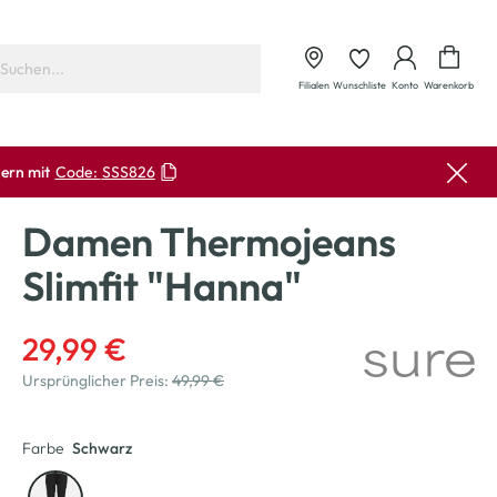
Waren
Filialen
Wunschliste
Konto
Warenkorb
ern mit
Code:
SSS826
Damen Thermojeans
Slimfit "Hanna"
29,99 €
Ursprünglicher Preis:
49,99 €
Farbe
Schwarz