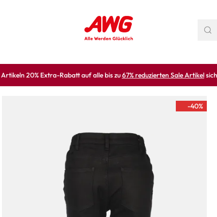
rtikeln 20% Extra-Rabatt auf alle bis zu
67% reduzierten Sale Artikel
sich
-40
%