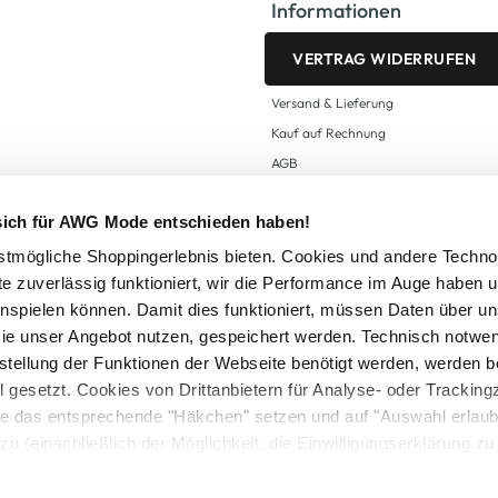
Informationen
VERTRAG WIDERRUFEN
Versand & Lieferung
Kauf auf Rechnung
AGB
Impressum
 sich für AWG Mode entschieden haben!
Zahlungsarten
Datenschutz
tmögliche Shoppingerlebnis bieten. Cookies und andere Techno
te zuverlässig funktioniert, wir die Performance im Auge haben 
AWG CARD Teilnahmebedingungen
inspielen können. Damit dies funktioniert, müssen Daten über un
ie unser Angebot nutzen, gespeichert werden. Technisch notwe
tstellung der Funktionen der Webseite benötigt werden, werden b
ll gesetzt. Cookies von Drittanbietern für Analyse- oder Tracki
Sie das entsprechende "Häkchen" setzen und auf "Auswahl erlaub
setzl. Mehrwertsteuer zzgl.
Versandkosten
und ggf. Nachnahmegebühren, wenn nicht
zu (einschließlich der Möglichkeit, die Einwilligungserklärung z
Logout
in unserem
Cookie-Hinweis
bzw. der
Datenschutzerklärung
.