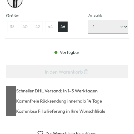
Anzahl:
Größe:
38
40
42
44
46
Verfügbar
In den Warenkorb
Schneller DHL Versand: in 1–3 Werktagen
Kostenfreie Rücksendung innerhalb 14 Tage
Kostenlose Filiallieferung in Ihre Wunschfiliale
Zur Wunschliste hinzufügen