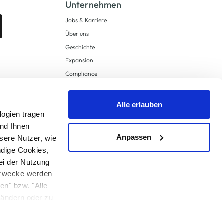
Unternehmen
Jobs & Karriere
Über uns
Geschichte
Expansion
Compliance
Lieferkettensorgfaltspflichten
Supply Chain Due Diligence
Alle erlauben
logien tragen
Barrierefreiheit
und Ihnen
Anpassen
sere Nutzer, wie
ndige Cookies,
ei der Nutzung
ngzwecke werden
en" bzw. "Alle
 anders angegeben.
u ändern oder zu