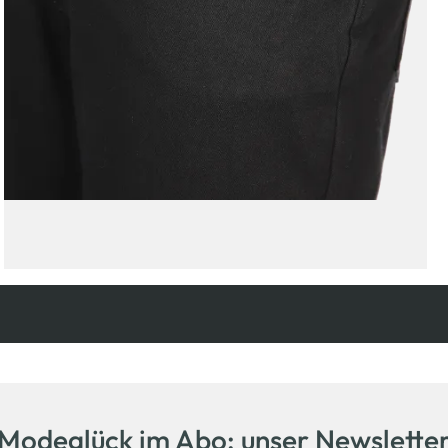
Kostenfreie Rücksendung
innerhalb 14 Tage
Modeglück im Abo: unser Newslette