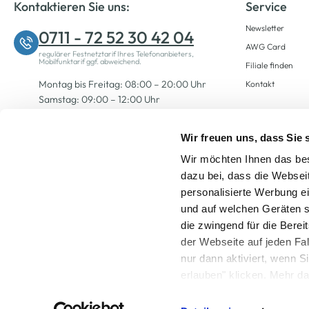
Kontaktieren Sie uns:
Service
Newsletter
0711 - 72 52 30 42 04
AWG Card
regulärer Festnetztarif Ihres Telefonanbieters,
Mobilfunktarif ggf. abweichend.
Filiale finden
Montag bis Freitag: 08:00 – 20:00 Uhr
Kontakt
Samstag: 09:00 – 12:00 Uhr
Wir freuen uns, dass Sie
Zum Kontaktformular
Wir möchten Ihnen das bes
dazu bei, dass die Websei
personalisierte Werbung e
und auf welchen Geräten s
die zwingend für die Berei
der Webseite auf jeden Fa
nur dann aktiviert, wenn 
Alle Preise inkl. ge
erlauben" klicken. Mehr da
widerrufen) erfahren Sie 